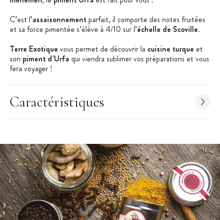
C’est l’
assaisonnement
parfait, il comporte des notes fruitées
et sa force pimentée s’élève à 4/10 sur l’
échelle de Scoville
.
Terre Exotique
vous permet de découvrir la
cuisine turque
et
son
piment d’Urfa
qui viendra sublimer vos préparations et vous
fera voyager !
Les + produits
Caractéristiques
Piment de Turquie
S’accorde avec tous les plats
Piment chaud
Notes fruitées
Caractéristiques du produit :
Piment d’Urfa
Piment chaud de la variété Capsicum
Force pimentée : 4/10
Contenance : 55 g