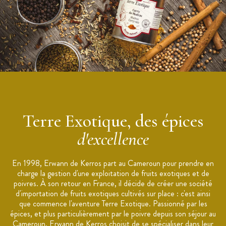
Espece botanique : Capsicum annuum
Ingrédients : piment Capsicum annuum (> 87%), sel (< 7%),
huile végétale (< 6%)
Conditionné dans un pot refermable
Traces éventuelles de : Céleri, sésame, moutarde, fruits à
coques
Pays d’Origine : Turquie
Marque : Terre Exotique
Terre Exotique, des épices
d'excellence
En 1998, Erwann de Kerros part au Cameroun pour prendre en
charge la gestion d'une exploitation de fruits exotiques et de
poivres. À son retour en France, il décide de créer une société
d'importation de fruits exotiques cultivés sur place : c'est ainsi
que commence l'aventure Terre Exotique. Passionné par les
épices, et plus particulièrement par le poivre depuis son séjour au
Cameroun, Erwann de Kerros choisit de se spécialiser dans leur