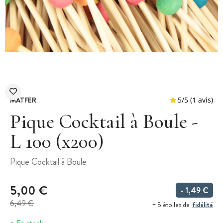
MATFER
Pique Cocktail à Boule -
L 100 (x200)
5
/
5
Pique Cocktail à Boule
5,00 €
- 1,49 €
6,49 €
fidélité
+ 5 étoiles de