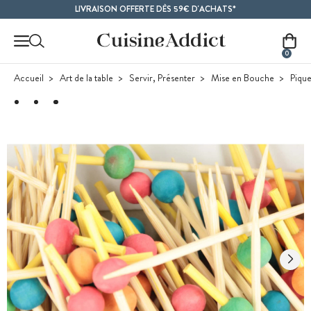
Contenu principal
LIVRAISON OFFERTE DÈS 59€ D'ACHATS*
0
Accueil
Art de la table
Servir, Présenter
Mise en Bouche
Pique