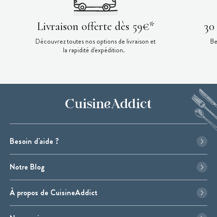
Livraison offerte dès 59€*
30
Découvrez toutes nos options de livraison et
Be
la rapidité d'expédition.
Besoin d'aide ?
Notre Blog
À propos de CuisineAddict