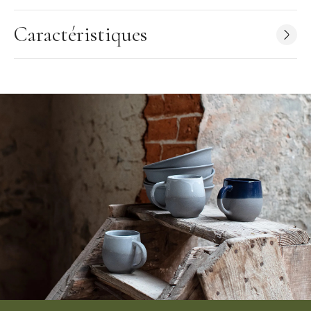
d'une porcelaine de qualité. Son blanc immaculé mettra en valeur
vos aliments sans prétention pour un service impeccable dans
Caractéristiques
tous les sens du terme. Profitez de toute la qualité de la
porcelaine Revol dans une gamme emplie d'élégance :
Alexandrie.
Revol
: La maison Revol a été fondée en 1768. Revol est une
entreprise française qui fabrique de la porcelaine culinaire.
Maître faïencer de père en fils, Revol est dirigé par la même
famille depuis 9 générations. Depuis l'usine de Saint-
Uze (Drôme), les articles toujours plus innovants sont créés par
des hommes et des femmes passionnés puis vendus partout dans
le monde. Les finitions de chaque pièce et les décors sont
effectuées à la main.
Caractéristiques du Plat
:
Forme : rectangle
Contenance : 2,75 L