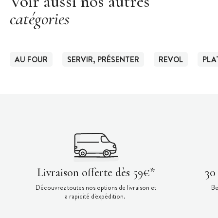
Voir aussi nos autres
catégories
AU FOUR
SERVIR, PRÉSENTER
REVOL
PLA
Livraison offerte dès 59€*
30
Découvrez toutes nos options de livraison et
Be
la rapidité d'expédition.