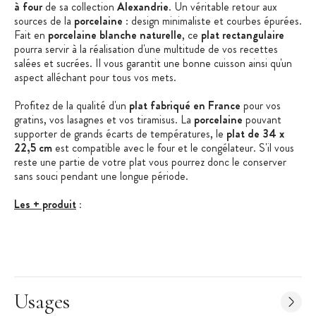
à four
de sa collection
Alexandrie
. Un véritable retour aux
sources de la
porcelaine
: design minimaliste et courbes épurées.
Fait en
porcelaine blanche naturelle
, ce
plat rectangulaire
pourra servir à la réalisation d'une multitude de vos recettes
salées et sucrées. Il vous garantit une bonne cuisson ainsi qu'un
aspect alléchant pour tous vos mets.
Profitez de la qualité d'un
plat fabriqué en France
pour vos
gratins, vos lasagnes et vos tiramisus. La
porcelaine
pouvant
supporter de grands écarts de températures, le
plat de 34 x
22,5 cm
est compatible avec le four et le congélateur. S'il vous
reste une partie de votre plat vous pourrez donc le conserver
sans souci pendant une longue période.
Les + produit
:
Design élégant
Cuisson harmonieuse
Fabriqué en France
Usages
Alexandrie
: Gamme simple et au design minimaliste mais
toujours travaillé pour être harmonieux, Alexandrie est l'image