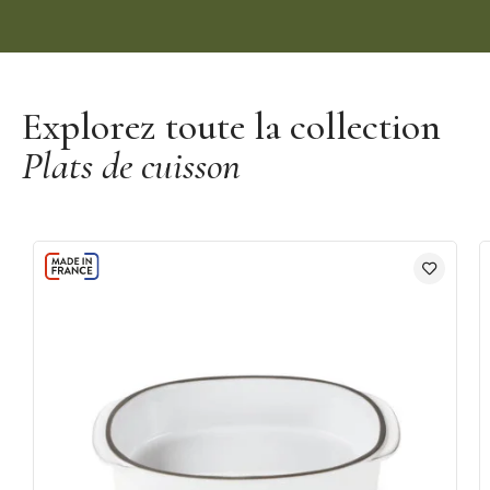
terre en porcelaine"
Découvrir la marque Revol
Explorez toute la collection
Plats de cuisson