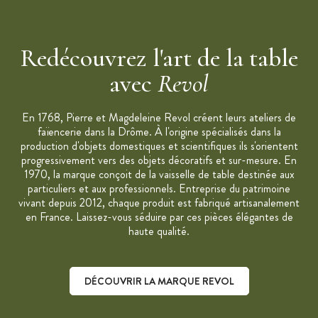
Hauteur : 6,5 cm
Longueur : 34 cm
Largeur : 22,5 cm
Redécouvrez l'art de la table
Matériau : Porcelaine non poreuse 100% naturelle (ne
avec
Revol
contient ni plomb, ni cadmium et ne présente aucun risque de
migration nocive dans les aliments)
Émail lisse
En 1768, Pierre et Magdeleine Revol créent leurs ateliers de
faïencerie dans la Drôme. À l'origine spécialisés dans la
Couleur : Blanc
production d'objets domestiques et scientifiques ils s'orientent
Fabriqué en France
progressivement vers des objets décoratifs et sur-mesure. En
Résiste aux chocs thermiques : -17°C à 300°C
1970, la marque conçoit de la vaisselle de table destinée aux
particuliers et aux professionnels. Entreprise du patrimoine
Passe au four (300°C), au micro-onde, au congélateur
vivant depuis 2012, chaque produit est fabriqué artisanalement
(-20°C)
en France. Laissez-vous séduire par ces pièces élégantes de
Nettoyage facile au lave-vaisselle
haute qualité.
Ramequin vendu à l'unité
Collection :
Alexandrie
DÉCOUVRIR LA MARQUE REVOL
Marque :
Revol
"C'est notre travail qui depuis plus de 200 ans transforme la