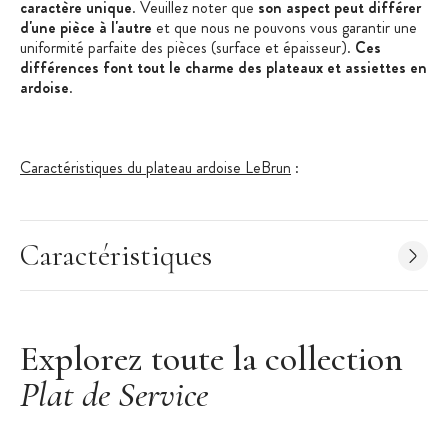
caractère unique
. Veuillez noter que
son aspect peut différer
d'une pièce à l'autre
et que nous ne pouvons vous garantir une
uniformité parfaite des pièces (surface et épaisseur).
Ces
différences font tout le charme des plateaux et assiettes en
ardoise
.
Caractéristiques du plateau ardoise LeBrun
:
1 plateau en ardoise (46x30 cm) avec poignées métalliques
Forme : rectangle
Caractéristiques
Matériau :
Ardoise, métal
Fabriqué en France
Société Normande, LeBrun propose des couverts et de
l'orfèvrerie depuis le début du siècle. Les produits de cette
Explorez toute la collection
marque prestigieuse sont réputés pour leur élégance et leur
Plat de Service
originalité.