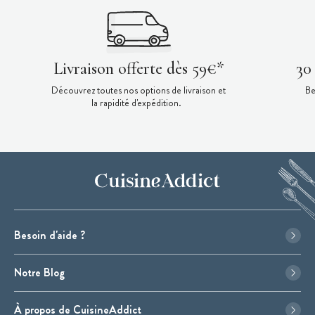
Livraison offerte dès 59€*
30
Découvrez toutes nos options de livraison et
Be
la rapidité d'expédition.
Besoin d'aide ?
Notre Blog
À propos de CuisineAddict