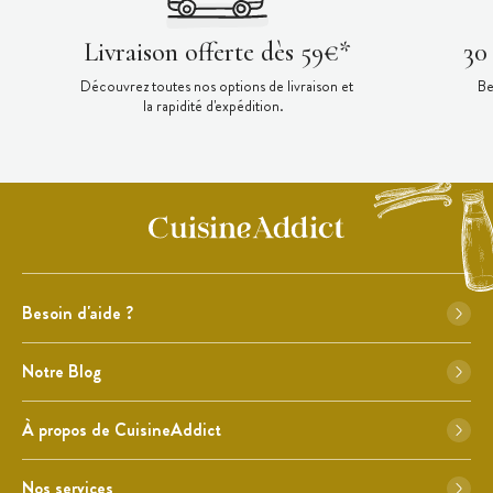
Livraison offerte dès 59€*
30
Découvrez toutes nos options de livraison et
Be
la rapidité d'expédition.
Besoin d'aide ?
Notre Blog
À propos de CuisineAddict
Nos services