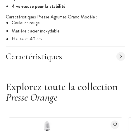
4 ventouse pour la stabilité
Caractéristiques Presse Agrumes Grand Modèle
:
Couleur : rouge
Matière : acier inoxydable
Hauteur: 40 cm
Poids net : 3.2 kg
Caractéristiques
Comprend :
Entonnoir et extracteur en acier inoxydable
Un cône de pressage
Base lourde avec 4 ventouses
Explorez toute la collection
Nettoyage facile : les pièces amovibles passent au lave-
vaisselle
Presse Orange
Marque : Amalfi