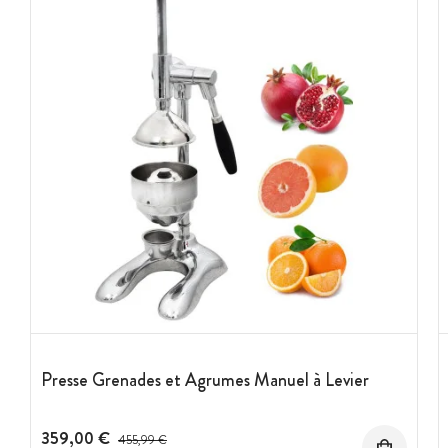
Presse Grenades et Agrumes Manuel à Levier
359,00 €
Prix avant réduction :
455,99 €