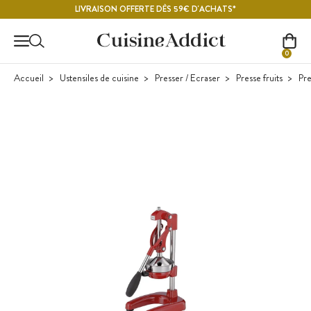
Contenu principal
LIVRAISON OFFERTE DÈS 59€ D'ACHATS*
0
Accueil
Ustensiles de cuisine
Presser / Ecraser
Presse fruits
Pr