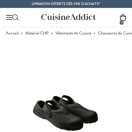
Contenu principal
LIVRAISON OFFERTE DÈS 59€ D'ACHATS*
0
Accueil
Matériel CHR
Vêtements de Cuisine
Chaussures de Cuisi