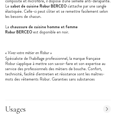
composite et microfibre, il dispose d'une semelle anti-dérapante.
Le
sabot de cuisine Robur BERCEO
s'attache par une sangle
élastiquée. Celle-ci peut s'ôter et se remettre facilement selon
les besoins de chacun.
La
chaussure de cuisine homme et femme
Robur BERCEO
est disponible en noir.
« Vivez votre métier en Robur »
Spécialiste de l'habillage professionnel, la marque française
Robur s'applique à mettre son savoir-faire et son expertise au
service des professionnels des métiers de bouche. Confort,
technicité, facilité d'entretien et résistance sont les maîtres-
mots des vêtements Robur. Garanties sans substances
cancérigènes et sans allergènes, les matières premières utilisées
par Robur bénéficient du label Oekotex Standard 100.
Les + produit
:
Usages
Semelle anti-dérapante