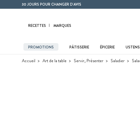
Contenu principal
30 JOURS POUR CHANGER D'AVIS
RECETTES
MARQUES
PROMOTIONS
PÂTISSERIE
ÉPICERIE
USTENSI
Accueil
Art de la table
Servir, Présenter
Saladier
Sala