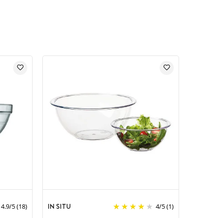
IN SITU
4.9
/
5
(18)
4
/
5
(1)