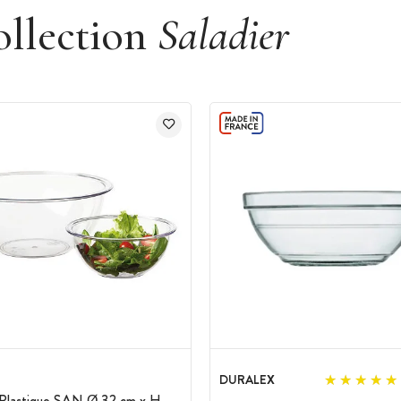
ollection
Saladier
DURALEX
 Plastique SAN Ø 32 cm x H