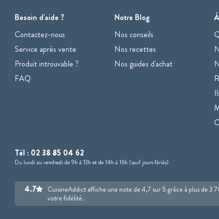
Besoin d'aide ?
Notre Blog
À
Contactez-nous
Nos conseils
Q
Service après vente
Nos recettes
N
Produit introuvable ?
Nos guides d'achat
N
FAQ
R
I
M
Tél :
02 38 85 04 62
Du lundi au vendredi de 9h à 13h et de 14h à 16h (sauf jours fériés).
4.7
CuisineAddict affiche une note de 4,7 sur 5 grâce à plus de 3 
votre fidélité.