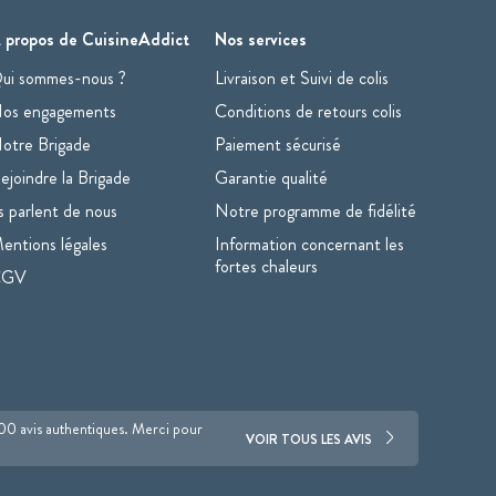
 propos de CuisineAddict
Nos services
ui sommes-nous ?
Livraison et Suivi de colis
os engagements
Conditions de retours colis
otre Brigade
Paiement sécurisé
ejoindre la Brigade
Garantie qualité
ls parlent de nous
Notre programme de fidélité
entions légales
Information concernant les
fortes chaleurs
CGV
700 avis authentiques. Merci pour
VOIR TOUS LES AVIS