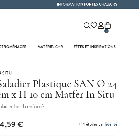
INFORMATION FORTES CHALEURS
0
ECTROMÉNAGER
MATÉRIEL CHR
FÊTES ET INSPIRATIONS
N SITU
Saladier Plastique SAN Ø 24
cm x H 10 cm Matfer In Situ
aladier bord renforcé
14,59 €
fidélité
+ 14 étoiles de