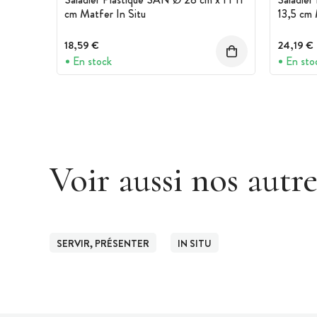
cm Matfer In Situ
13,5 cm 
18,59 €
24,19 €
En stock
En sto
Voir aussi nos autr
SERVIR, PRÉSENTER
IN SITU