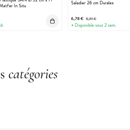
Saladier 26 cm Duralex
Matfer In Situ
6,78 €
Prix avant réduction :
8,39 €
ck
Disponible sous 2 sem.
es
catégories