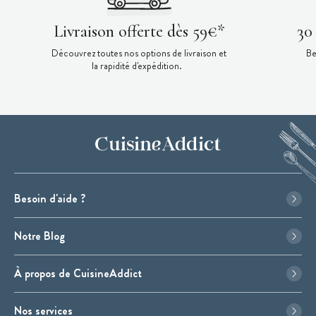
Livraison offerte dès 59€*
30
Découvrez toutes nos options de livraison et
Be
la rapidité d'expédition.
Besoin d'aide ?
Notre Blog
À propos de CuisineAddict
Nos services