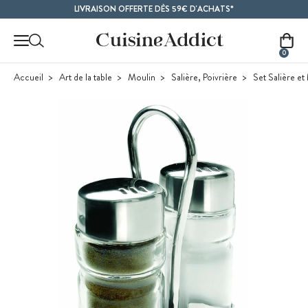
Contenu principal
LIVRAISON OFFERTE DÈS 59€ D'ACHATS*
0
Accueil
Art de la table
Moulin
Salière, Poivrière
Set Salière et 