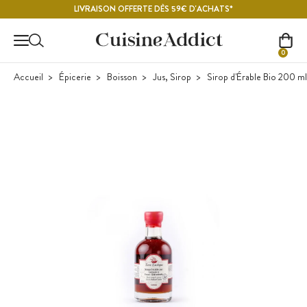
Contenu principal
LIVRAISON OFFERTE DÈS 59€ D'ACHATS*
0
Accueil
Épicerie
Boisson
Jus, Sirop
Sirop d'Érable Bio 200 ml