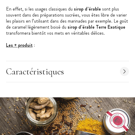
En effet, si les usages classiques du
sirop d’érable
sont plus
souvent dans des préparations sucrées, vous êtes libre de varier
les plaisirs en l’utilisant dans des marinades par exemple. Le goût
de caramel légèrement boisé du
sirop d’érable Terre Exotique
transformera bientôt vos mets en véritables délices.
Les + produit
:
Sirop d'érable bio
Idéal pour les desserts
Caractéristiques
Saveur gourmande
Caractéristiques du Sirop d'Érable
:
Sirop d'érable
Contenance : 200 ml
Ingrédients : sirop d'érable pur BIO
Traces éventuelles : céleri, sésame, moutarde, fruits à coques.
Conditionnement : bouteille en verre
Arômes : gourmand, sucré, caramel