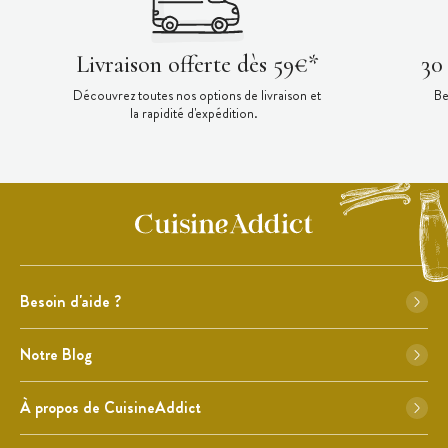
Livraison offerte dès 59€*
30
Découvrez toutes nos options de livraison et
Be
la rapidité d'expédition.
Besoin d'aide ?
Notre Blog
À propos de CuisineAddict