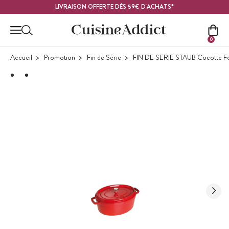
Contenu principal
LIVRAISON OFFERTE DÈS 59€ D'ACHATS*
0
Accueil
Promotion
Fin de Série
FIN DE SERIE STAUB Cocotte Fon