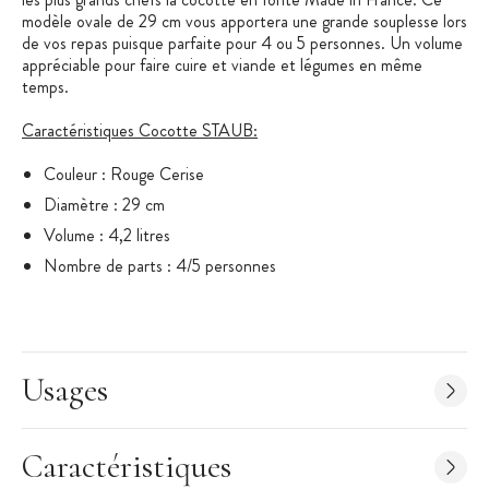
modèle ovale de 29 cm vous apportera une grande souplesse lors
de vos repas puisque parfaite pour 4 ou 5 personnes. Un volume
appréciable pour faire cuire et viande et légumes en même
temps.
Caractéristiques Cocotte STAUB:
Couleur : Rouge Cerise
Diamètre : 29 cm
Volume : 4,2 litres
Nombre de parts : 4/5 personnes
Matériau : Cocotte en Fonte Émaillée
Forme : Ovale
Tous feux dont induction (passe au four)
Usages
Passe au lave vaisselle mais nous vous conseillons de laver
votre cocotte sous l'eau chaude avec du produit vaisselle et
une éponge végétale.
Caractéristiques
Idéale pour les plats mijotés : la cocotte en fonte retient,
diffuse lentement et répartit de façon homogène la chaleur