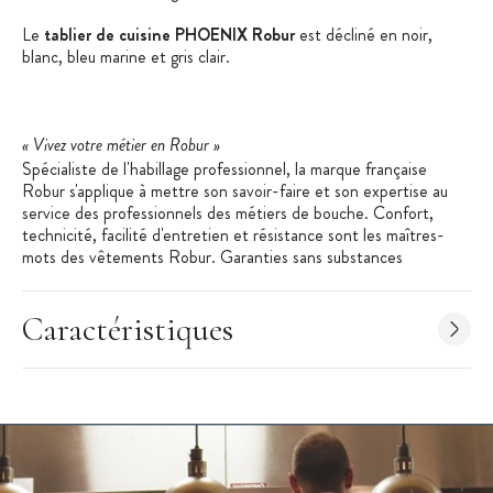
Le
tablier de cuisine PHOENIX Robur
est décliné en noir,
blanc, bleu marine et gris clair.
« Vivez votre métier en Robur »
Spécialiste de l'habillage professionnel, la marque française
Robur s'applique à mettre son savoir-faire et son expertise au
service des professionnels des métiers de bouche. Confort,
technicité, facilité d'entretien et résistance sont les maîtres-
mots des vêtements Robur. Garanties sans substances
cancérigènes et sans allergènes, les matières premières utilisées
par Robur bénéficient du label Oekotex Standard 100.
Caractéristiques
Les + produit
:
Entretien facile
Ceinture ajustable