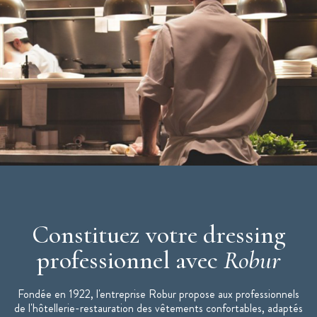
Caractéristiques du Tablier de Cuisine
:
Tablier de cuisine mixte
Modèle : Phoenix
Couleur : Gris clair
Taille : unique
Matière : polycoton
Hauteur tablier : 60 cm
Largeur tablier : 105 cm
Ceinture lacette
Longueur ceinture : 100 cm
Constituez votre dressing
professionnel avec
Robur
Fondée en 1922, l'entreprise Robur propose aux professionnels
de l'hôtellerie-restauration des vêtements confortables, adaptés