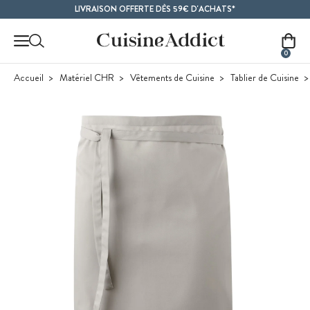
Contenu principal
LIVRAISON OFFERTE DÈS 59€ D'ACHATS*
0
Accueil
Matériel CHR
Vêtements de Cuisine
Tablier de Cuisine