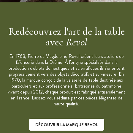
Capacité : 8 cl
Matériau :
céramique
Empilable
Redécouvrez l'art de la table
Fabriqué en France
avec
Revol
Passe au four (300°C), et au micro-ondes
Passe au lave-vaisselle
En 1768, Pierre et Magdeleine Revol créent leurs ateliers de
Tasse vendue à l'unité
faïencerie dans la Drôme. À l'origine spécialisés dans la
Collection :
No.W
production d'objets domestiques et scientifiques ils s'orientent
progressivement vers des objets décoratifs et sur-mesure. En
Marque :
Revol
1970, la marque conçoit de la vaisselle de table destinée aux
"C'est notre travail qui depuis plus de 200 ans transforme la
particuliers et aux professionnels. Entreprise du patrimoine
terre en porcelaine"
vivant depuis 2012, chaque produit est fabriqué artisanalement
en France. Laissez-vous séduire par ces pièces élégantes de
haute qualité.
DÉCOUVRIR LA MARQUE REVOL