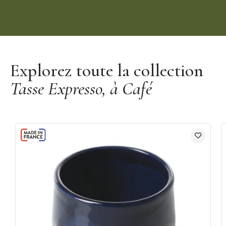
Découvrir la marque Revol
Explorez toute la collection
Tasse Expresso, à Café