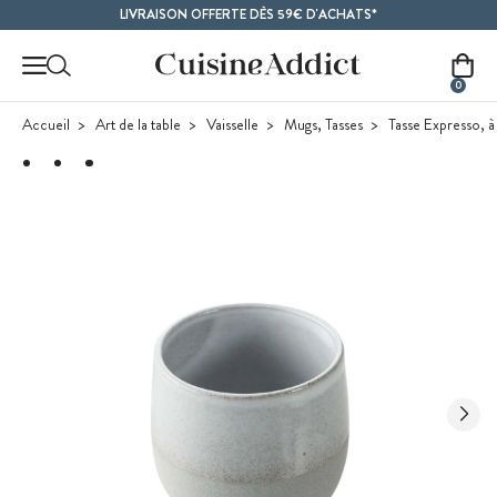
Contenu principal
LIVRAISON OFFERTE DÈS 59€ D'ACHATS*
0
Accueil
Art de la table
Vaisselle
Mugs, Tasses
Tasse Expresso, à