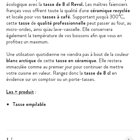
écologique avec la
tasse de 8 cl Revol.
Les maîtres faïenciers
français vous offrent toute la qualité d'une
céramique recyclée
et locale pour vos
tasses à café
. Supportant jusqu'à 300°C,
cette
tasse
de
qualité professionnelle
peut passer au four, au
micro-ondes, ainsi qu'au lave-vaisselle. Elle conservera
également la température de vos boissons afin que vous en
profitiez un maximum.
Une utilisation quotidienne ne viendra pas à bout de la couleur
blanc arctique
de cette
tasse en céramique
. Elle restera
immaculée comme au premier jour pour continuer de mettre
votre cuisine en valeur. Rangez donc la
tasse de 8 cl
en
évidence sur un comptoir ou un porte-tasses.
Les + produit
:
Tasse empilable
Céramique recyclée
Fabriqué en France
No.W
: Revol s'engage pour la planète en vous proposant une