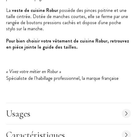
La
veste de cuisine Robur
possède des pinces poitrine et une
taille cintrée. Dotée de manches courtes, elle se ferme par une
rangée de boutons pressions cachés et dispose d'une poche
stylo sur la manche.
Pour bien choisir votre vêtement de cuisine Robur, retrouvez
en pièce jointe le guide des tailles.
« Vivez votre métier en Robur »
Spécialiste de l'habillage professionnel, la marque française
Robur s'applique à mettre son savoir-faire et son expertise au
service des professionnels des métiers de bouche. Confort,
technicité, facilité d'entretien et résistance sont les maîtres-
mots des vêtements Robur. Garanties sans substances
cancérigènes et sans allergènes, les matières premières utilisées
Usages
par Robur bénéficient du label Oekotex Standard 100.
Caractéristiques
Les + produit
: