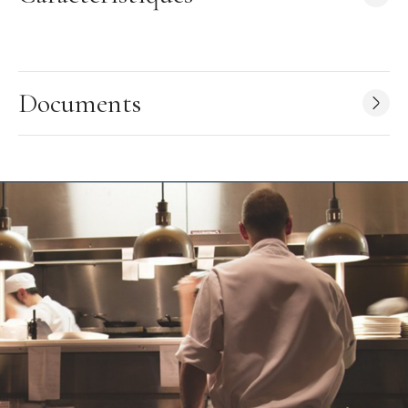
Entretien facile
Résistance
Coupe ajustée
Documents
Caractéristiques du Veste de Cuisine
:
Veste de cuisine femme
Modèle : Unera
Couleur : Noir
Taille : 4
(voir le guide des taille en pièce jointe)
Matière : polyester, coton - 195 g/ m2
Col officier
Manches courtes
Coupe ajustée
Boutons pressions cachés
Pinces poitrine
Poche plaquée stylo sur manche avec liseré contrasté