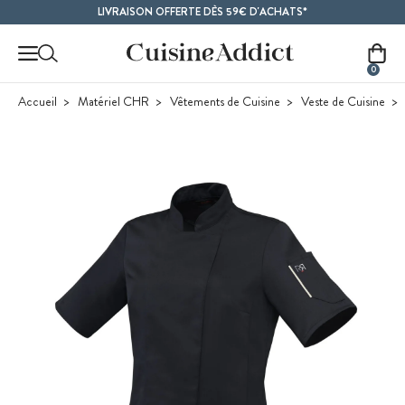
Contenu principal
LIVRAISON OFFERTE DÈS 59€ D'ACHATS*
0
Accueil
Matériel CHR
Vêtements de Cuisine
Veste de Cuisine