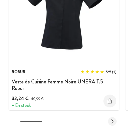
ROBUR
5
/
5
(1)
Veste de Cuisine Femme Noire UNERA T.5
Robur
33,24 €
Prix avant réduction :
40,99 €
En stock