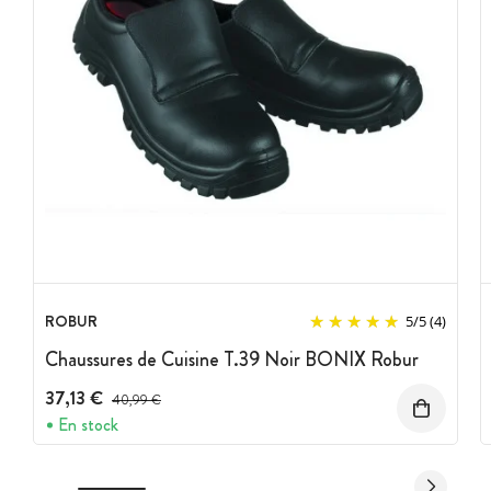
ROBUR
5
/
5
(4)
Chaussures de Cuisine T.39 Noir BONIX Robur
37,13 €
Prix avant réduction :
40,99 €
En stock