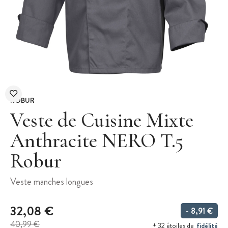
ROBUR
Veste de Cuisine Mixte
Anthracite NERO T.5
Robur
Veste manches longues
32,08 €
- 8,91 €
40,99 €
fidélité
+ 32 étoiles de