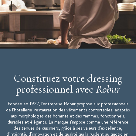
Manches longues
Col officier
Boutons pressions cachés
Poche stylo avec liseré coloré sur manche gauche
Lavage industriel selon norme ISO 15797 - programme
couleur
Veste de cuisine mixte NERO disponible de taille 0 à la taille
6
Constituez votre dressing
professionnel avec
Robur
Fondée en 1922, l'entreprise Robur propose aux professionnels
de l'hôtellerie-restauration des vêtements confortables, adaptés
aux morphologies des hommes et des femmes, fonctionnels,
durables et élégants. La marque s'impose comme une référence
des tenues de cuisiniers, grâce à ses valeurs d'excellence,
d'intégrité, d'innovation et de qualité qui la guident au quotidien.