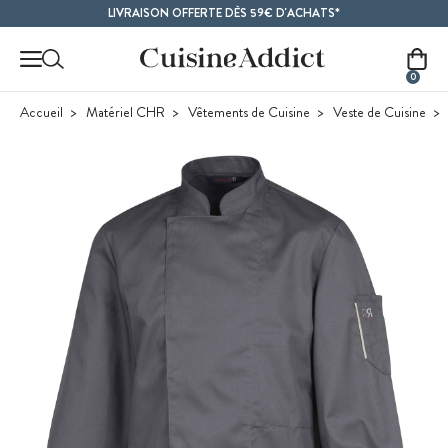
Contenu principal
LIVRAISON OFFERTE DÈS 59€ D'ACHATS*
0
Accueil
Matériel CHR
Vêtements de Cuisine
Veste de Cuisine