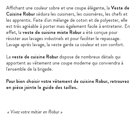
Affichant une couleur sobre et une coupe élégante, la
Veste de
Cuisine Robur
séduira les cuisiniers, les cuisinières, les chefs et
les apprentis. Faite d'un mélange de coton et de polyester, elle
est très agréable à porter mais également facile à entretenir. En
effet, la
veste de cuisine mixte Robur
a été conçue pour
résister aux lavages industriels et pour faciliter le repassage.
Lavage après lavage, la veste garde sa couleur et son confort.
La
veste de cuisine Robur
dispose de nombreux détails qui
apportent au vêtement une coupe moderne qui conviendra à
l'ensemble de la brigade.
Pour bien choisir votre vêtement de cuisine Robur, retrouvez
en pièce jointe le guide des tailles.
« Vivez votre métier en Robur »
Spécialiste de l'habillage professionnel, la marque française
Robur s'applique à mettre son savoir-faire et son expertise au
service des professionnels des métiers de bouche. Confort,
technicité, facilité d'entretien et résistance sont les maîtres-