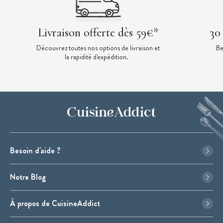
Livraison offerte dès 59€*
30
Découvrez toutes nos options de livraison et
Be
la rapidité d'expédition.
Besoin d'aide ?
Notre Blog
À propos de CuisineAddict