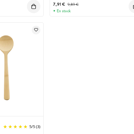
7,91 €
Prix avant réduction :
9,89 €
En stock
5
/
5
(3)