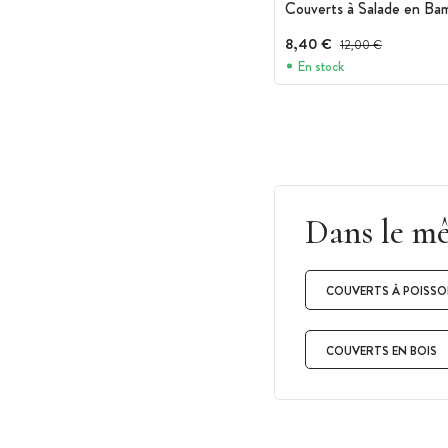
Couverts à Salade en Ba
8,40 €
Prix avant réduction :
12,00 €
En stock
Dans le m
COUVERTS À POISS
COUVERTS EN BOIS