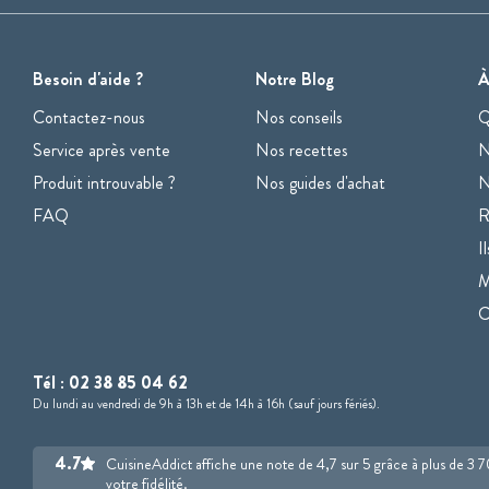
Besoin d'aide ?
Notre Blog
À
Contactez-nous
Nos conseils
Q
Service après vente
Nos recettes
N
Produit introuvable ?
Nos guides d'achat
N
FAQ
R
I
M
Tél :
02 38 85 04 62
Du lundi au vendredi de 9h à 13h et de 14h à 16h (sauf jours fériés).
4.7
CuisineAddict affiche une note de 4,7 sur 5 grâce à plus de 3 
votre fidélité.