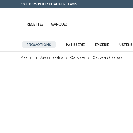
Contenu principal
30 JOURS POUR CHANGER D'AVIS
RECETTES
MARQUES
PROMOTIONS
PÂTISSERIE
ÉPICERIE
USTENSI
Accueil
Art de la table
Couverts
Couverts à Salade