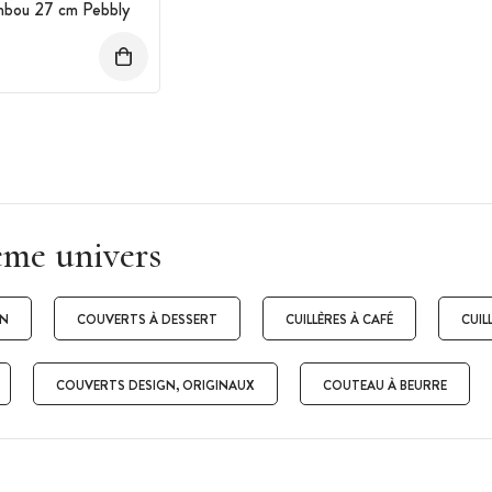
mbou 27 cm Pebbly
ême univers
ON
COUVERTS À DESSERT
CUILLÈRES À CAFÉ
CUIL
COUVERTS DESIGN, ORIGINAUX
COUTEAU À BEURRE