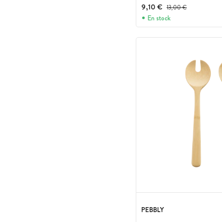
9,10 €
Prix avant réduction :
13,00 €
En stock
PEBBLY