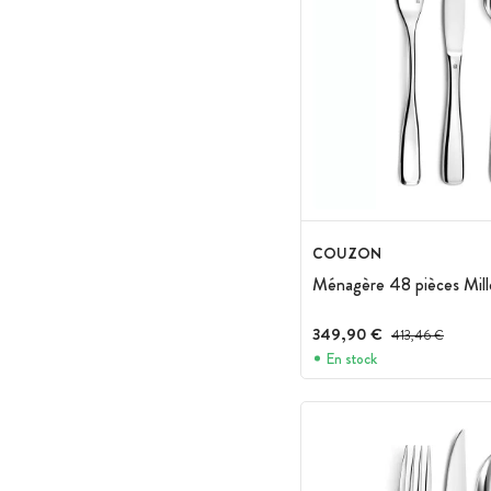
COUZON
Ménagère 48 pièces Mil
349,90 €
Prix avant réduction
413,46 €
En stock