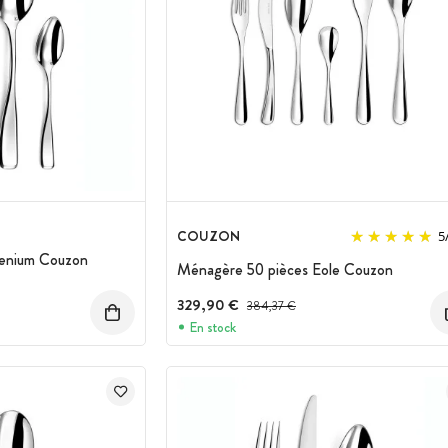
COUZON
5
lenium Couzon
Ménagère 50 pièces Eole Couzon
 :
329,90 €
Prix avant réduction :
384,37 €
En stock