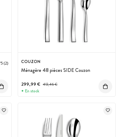
COUZON
/
5
(2)
Ménagère 48 pièces SIDE Couzon
299,99 €
Prix avant réduction :
413,46 €
En stock