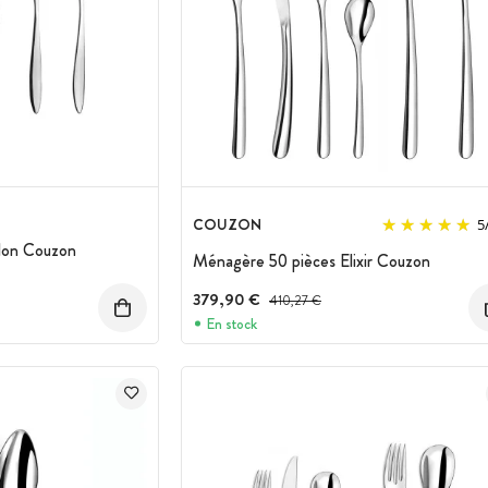
COUZON
5
lon Couzon
Ménagère 50 pièces Elixir Couzon
379,90 €
Prix avant réduction :
410,27 €
En stock