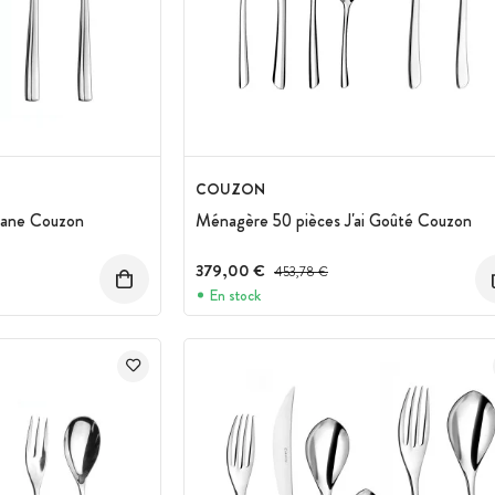
COUZON
sane Couzon
Ménagère 50 pièces J'ai Goûté Couzon
 :
379,00 €
Prix avant réduction :
453,78 €
En stock