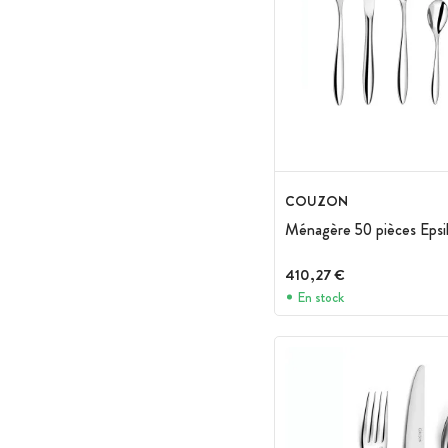
COUZON
Ménagère 50 pièces Epsi
410,27 €
En stock