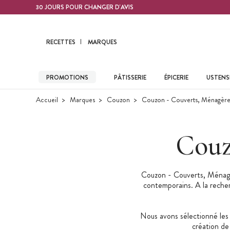
Contenu principal
30 JOURS POUR CHANGER D'AVIS
RECETTES
MARQUES
PROMOTIONS
PÂTISSERIE
ÉPICERIE
USTENSI
Accueil
Marques
Couzon
Couzon - Couverts, Ménagère
Couz
Couzon - Couverts, Ménagèr
contemporains. A la recher
Nous avons sélectionné les 
création de