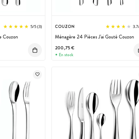
COUZON
5
/
5
(3)
3.7
e Couzon
Ménagère 24 Pièces J'ai Gouté Couzon
200,75 €
En stock