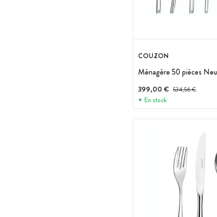
COUZON
Ménagère 50 pièces Ne
399,00 €
Prix avant réduction
534,56 €
En stock