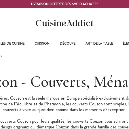
LIVRAISON OFFERTE DÈS 59€ D'ACHATS*
LES DE CUISINE
CUISSON
DÉCOUPE
ART DE LA TABLE
ÉL
s
on - Couverts, Ména
es. Couzon est la seule marque en Europe spécialisé exclusivement dan
che de l?équilibre et de l?harmonie, les couverts Couzon sont simples,
couverts à vivre au quotidien comme dans les moments d?exception.
couverts Couzon pour leurs qualités, les couverts Couzon vous suivront d
 design originaux qui démarque Couzon dans la grande famille des couver