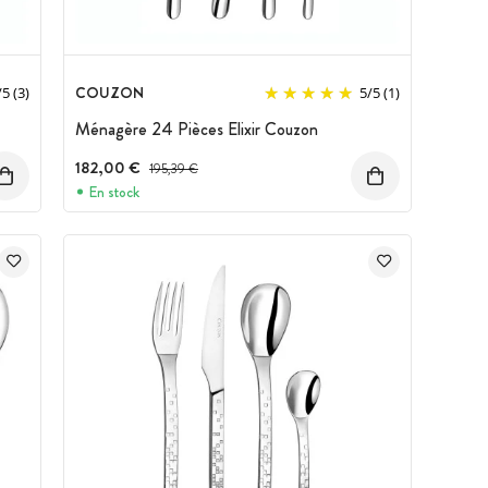
COUZON
/
5
(3)
5
/
5
(1)
Ménagère 24 Pièces Elixir Couzon
182,00 €
Prix avant réduction :
195,39 €
En stock