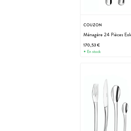
COUZON
Ménagère 24 Pièces Eol
170,53 €
En stock