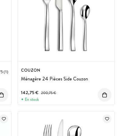
COUZON
/
5
(1)
Ménagère 24 Pièces Side Couzon
142,75 €
Prix avant réduction :
200,75 €
En stock