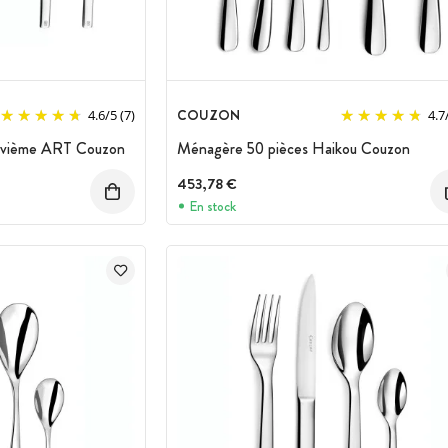
COUZON
4.6
/
5
(7)
4.7
uvième ART Couzon
Ménagère 50 pièces Haikou Couzon
 :
453,78 €
En stock