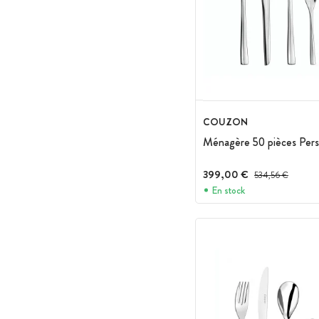
COUZON
Ménagère 50 pièces Per
399,00 €
Prix avant réduction
534,56 €
En stock