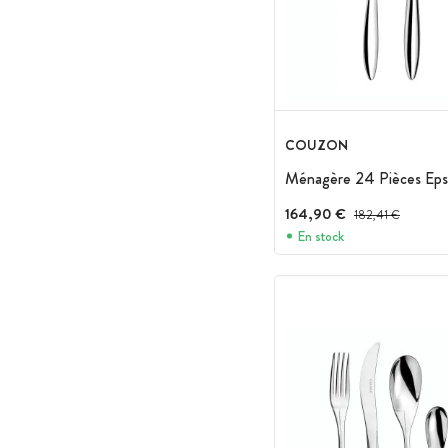
COUZON
Ménagère 24 Pièces Eps
164,90 €
Prix avant réduction
182,41 €
En stock