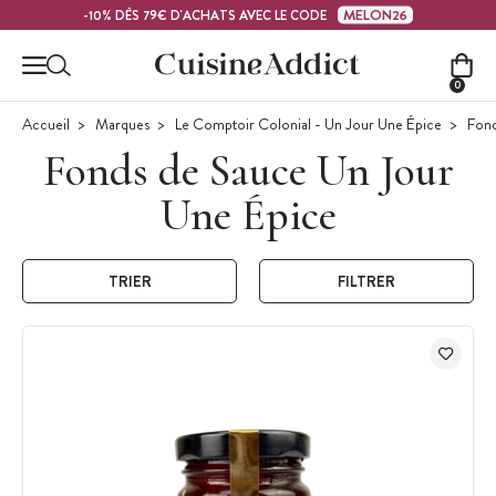
Contenu principal
MELON26
-10% DÈS 79€ D'ACHATS AVEC LE CODE
0
Accueil
Marques
Le Comptoir Colonial - Un Jour Une Épice
Fond
Fonds de Sauce Un Jour
Une Épice
TRIER
FILTRER