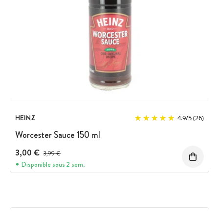
HEINZ
4.9
/
5
(26)
Worcester Sauce 150 ml
3,00 €
Prix avant réduction :
3,99 €
Disponible sous 2 sem.