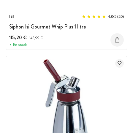
ISI
4.8
/
5
(20)
Siphon Isi Gourmet Whip Plus 1 litre
115,20 €
Prix avant réduction :
143,99 €
En stock