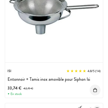
ISI
4.8
/
5
(14)
Entonnoir + Tamis inox amovible pour Siphon Isi
33,74 €
Prix avant réduction :
42,19 €
En stock