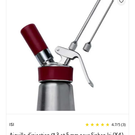
ISI
4.7
/
5
(3)