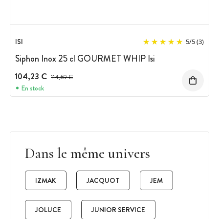
ISI
5
/
5
(3)
Siphon Inox 25 cl GOURMET WHIP Isi
104,23 €
Prix avant réduction :
114,69 €
En stock
Dans le même univers
IZMAK
JACQUOT
JEM
JOLUCE
JUNIOR SERVICE