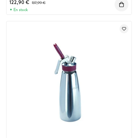
122,90 €
Prix avant réduction :
137,99 €
En stock