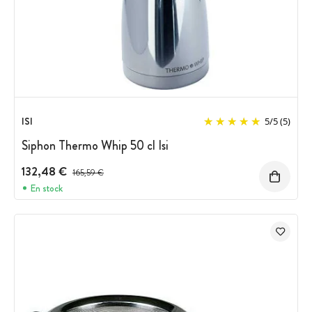
ISI
5
/
5
(5)
Siphon Thermo Whip 50 cl Isi
132,48 €
Prix avant réduction :
165,59 €
En stock