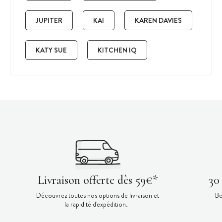
JUPITER
KAI
KAREN DAVIES
KATY SUE
KITCHEN IQ
Livraison offerte dès 59€*
30
Découvrez toutes nos options de livraison et
Be
la rapidité d'expédition.