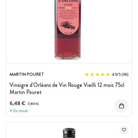
MARTIN POURET
4.9
/
5
(96)
Vinaigre d'Orléans de Vin Rouge Vieilli 12 mois 75cl
Martin Pouret
6,48 €
Prix avant réduction :
7,89 €
En stock