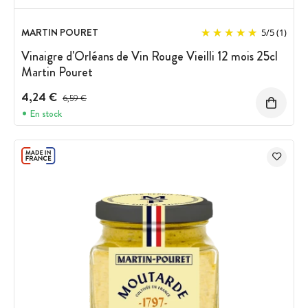
MARTIN POURET
5
/
5
(1)
Vinaigre d'Orléans de Vin Rouge Vieilli 12 mois 25cl
Martin Pouret
4,24 €
Prix avant réduction :
6,59 €
En stock