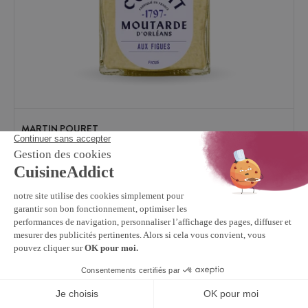
MARTIN POURET
Confit de Moutarde aux Figues 105 g Martin Pouret
9,79 €
Disponible sous 2 sem.