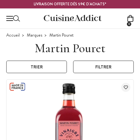
Contenu principal
LIVRAISON OFFERTE DÈS 59€ D'ACHATS*
0
Accueil
Marques
Martin Pouret
Martin Pouret
TRIER
FILTRER