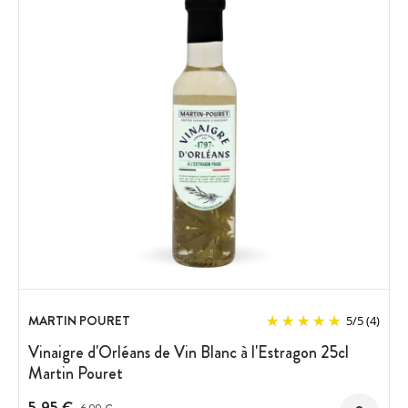
MARTIN POURET
5
/
5
(4)
Vinaigre d'Orléans de Vin Blanc à l'Estragon 25cl
Martin Pouret
5,95 €
Prix avant réduction :