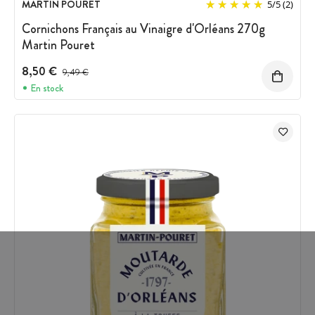
MARTIN POURET
5
/
5
(2)
Cornichons Français au Vinaigre d'Orléans 270g
Martin Pouret
8,50 €
Prix avant réduction :
9,49 €
En stock