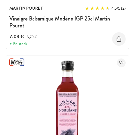
MARTIN POURET
4.5
/
5
(2)
Vinaigre Balsamique Modène IGP 25cl Martin
Pouret
7,03 €
Prix avant réduction :
8,79 €
En stock