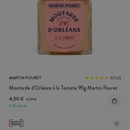
MARTIN POURET
5
/
5
(2)
Moutarde d'Orléans à la Tomate 95g Martin Pouret
4,50 €
Prix avant réduction :
4,79 €
En stock