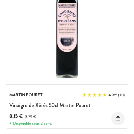
MARTIN POURET
4.9
/
5
(10)
Vinaigre de Xérès 50cl Martin Pouret
8,15 €
Prix avant réduction :
8,79 €
Disponible sous 2 sem.