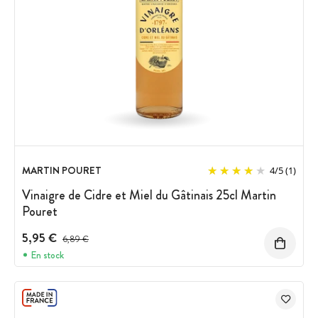
MARTIN POURET
4
/
5
(1)
Vinaigre de Cidre et Miel du Gâtinais 25cl Martin
Pouret
5,95 €
Prix avant réduction :
6,89 €
En stock