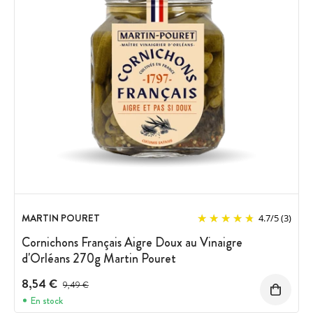
MARTIN POURET
4.7
/
5
(3)
Cornichons Français Aigre Doux au Vinaigre
d'Orléans 270g Martin Pouret
8,54 €
Prix avant réduction :
9,49 €
En stock