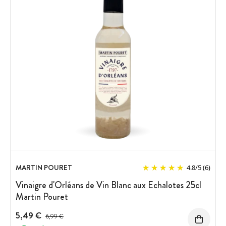
MARTIN POURET
4.8
/
5
(6)
Vinaigre d'Orléans de Vin Blanc aux Echalotes 25cl
Martin Pouret
5,49 €
Prix avant réduction :
6,99 €