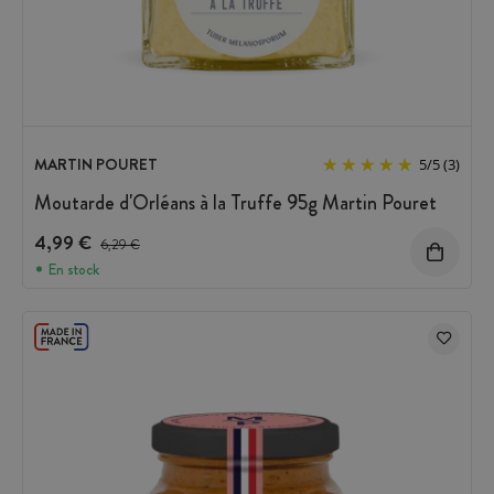
MARTIN POURET
5
/
5
(3)
Moutarde d'Orléans à la Truffe 95g Martin Pouret
4,99 €
Prix avant réduction :
6,29 €
En stock