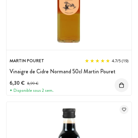
MARTIN POURET
4.7
/
5
(19)
Vinaigre de Cidre Normand 50cl Martin Pouret
6,30 €
Prix avant réduction :
8,99 €
Disponible sous 2 sem.