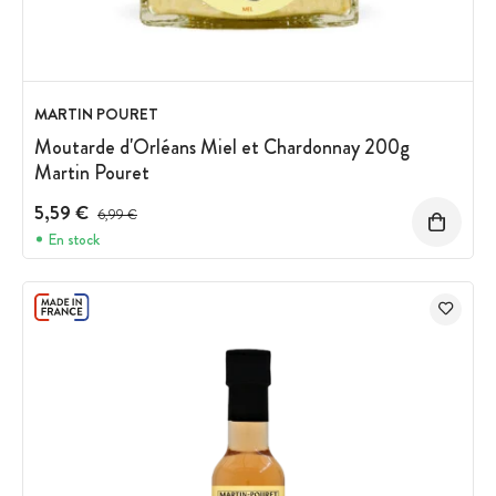
MARTIN POURET
Moutarde d'Orléans Miel et Chardonnay 200g
Martin Pouret
5,59 €
Prix avant réduction :
6,99 €
En stock