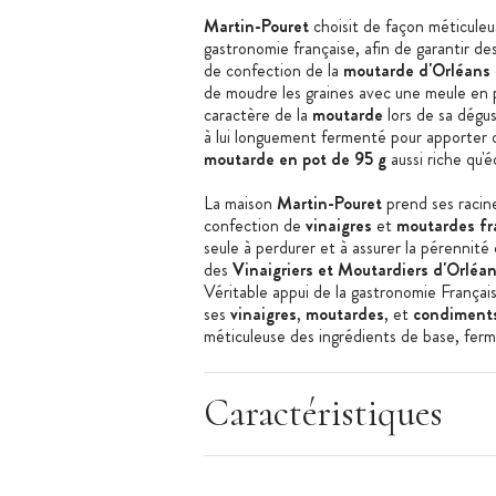
Martin-Pouret
choisit de façon méticuleu
gastronomie française, afin de garantir d
de confection de la
moutarde d'Orléans
de moudre les graines avec une meule en p
caractère de la
moutarde
lors de sa dégu
à lui longuement fermenté pour apporter 
moutarde en pot de 95 g
aussi riche qu'é
La maison
Martin-Pouret
prend ses racin
confection de
vinaigres
et
moutardes
fr
seule à perdurer et à assurer la pérennité d
des
Vinaigriers et Moutardiers d'Orléa
Véritable appui de la gastronomie Françai
ses
vinaigres
,
moutardes
, et
condiment
méticuleuse des ingrédients de base, ferm
broyage à la meule de pierre : ces méthod
saveurs riches et gourmandes qui réhausse
Caractéristiques
Les + produit
:
Fabriqué en France