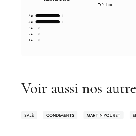
Très bon
5★
1
4★
1
3★
0
2★
0
1★
0
Voir aussi nos autr
SALÉ
CONDIMENTS
MARTIN POURET
E