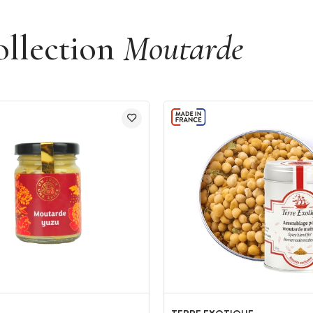
ollection
Moutarde
pelette AOP
igre, graines de
moutarde
du Val de Loire, eau,
ls, acidifiant : acide citrique, conservateur
pelette A.O.P (4%)