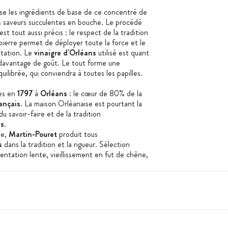
se les ingrédients de base de ce concentré de
es saveurs succulentes en bouche. Le procédé
est tout aussi précis : le respect de la tradition
ierre permet de déployer toute la force et le
station. Le
vinaigre d'Orléans
utilisé est quant
davantage de goût. Le tout forme une
quilibrée, qui conviendra à toutes les papilles.
es en
1797
à
Orléans
: le cœur de 80% de la
ançais
. La maison Orléanaise est pourtant la
u savoir-faire et de la tradition
ns
.
se,
Martin-Pouret
produit tous
s
dans la tradition et la rigueur. Sélection
entation lente, vieillissement en fut de chêne,
es centenaires sont la garantie de produits aux
ront vos plats avec succès !