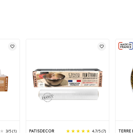
PATISDECOR
TERRE
3
/
5
(1)
4.7
/
5
(7)