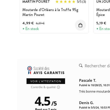
MARTIN POURET
UN JOUR
5
/
5
(3)
Moutarde d'Orléans à la Truffe 95g
Moutard
Martin Pouret
Épice
4,99 €
Prix avant réduction :
5,19 €
6,29 €
En stock
En sto
Pascale T.
VOIR L'ATTESTATION
Publié le 10/28/25, 10:3
Contrôle & qualité
Très bonne moutarde 
4.5
/
5
Denis G.
Publié le 5/5/24, 10:53 
Basé sur 2 avis