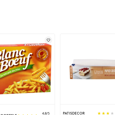
PATISDECOR
4.8
/
5