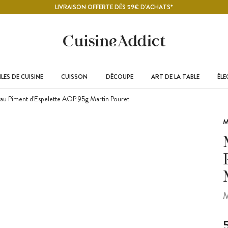
LIVRAISON OFFERTE DÈS 59€ D'ACHATS*
LES DE CUISINE
CUISSON
DÉCOUPE
ART DE LA TABLE
ÉL
au Piment d'Espelette AOP 95g Martin Pouret
M
M