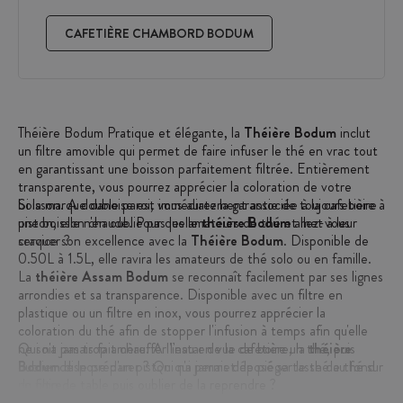
CAFETIÈRE CHAMBORD BODUM
Théière Bodum Pratique et élégante, la
Théière Bodum
inclut
un filtre amovible qui permet de faire infuser le thé en vrac tout
en garantissant une boisson parfaitement filtrée. Entièrement
transparente, vous pourrez apprécier la coloration de votre
boisson. A double paroi, vous aurez la garantie de toujours boire
Si la marque danoise est immédiatement associée à la cafetière à
une boisson chaude. Pour quelle
piston, elle n'en oublie pas les amateurs de thé et met à leur
théière Bodum
allez-vous
craquer ?
service son excellence avec la
Théière Bodum
. Disponible de
0.50L à 1.5L, elle ravira les amateurs de thé solo ou en famille.
La
théière Assam Bodum
se reconnaît facilement par ses lignes
arrondies et sa transparence. Disponible avec un filtre en
plastique ou un filtre en inox, vous pourrez apprécier la
coloration du thé afin de stopper l'infusion à temps afin qu'elle
ne soit pas trop amère. A l'instar de la cafetière, la
Qui n'a jamais fait chauffer l'eau en vue de boire un thé, puis
théière
Bodum
oublier de le préparer ? Qui n'a jamais déposé sa tasse de thé sur
dispose d'un piston qui permet de piéger le thé au fond
du filtre.
un coin de table puis oublier de la reprendre ?
Tout ceci est à présent de l'histoire ancienne avec la
théière