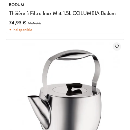
BODUM
Théière à Filtre Inox Mat 1.5L COLUMBIA Bodum
74,93 €
Prix avant réduction :
99,90 €
Indisponible