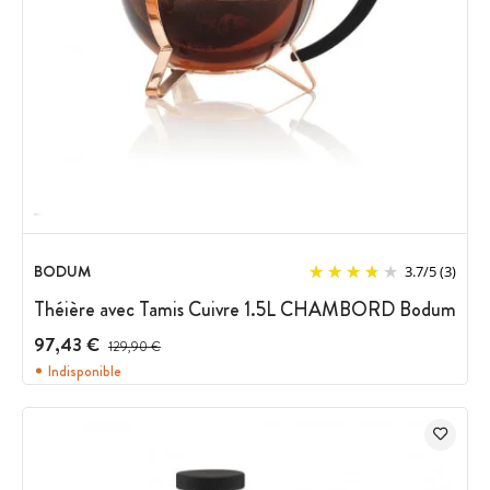
BODUM
3.7
/
5
(3)
Théière avec Tamis Cuivre 1.5L CHAMBORD Bodum
97,43 €
Prix avant réduction :
129,90 €
Indisponible