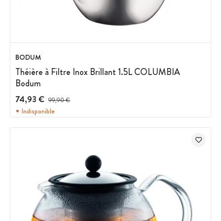
BODUM
Théière à Filtre Inox Brillant 1.5L COLUMBIA
Bodum
74,93 €
Prix avant réduction :
99,90 €
Indisponible