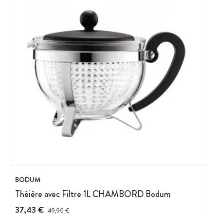
BODUM
Théière avec Filtre 1L CHAMBORD Bodum
37,43 €
Prix avant réduction :
49,90 €