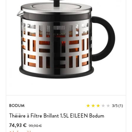
BODUM
3
/
5
(1)
Théière à Filtre Brillant 1.5L EILEEN Bodum
74,93 €
Prix avant réduction :
99,90 €