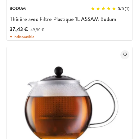
BODUM
5
/
5
(1)
Théière avec Filtre Plastique 1L ASSAM Bodum
37,43 €
Prix avant réduction :
49,90 €
Indisponible