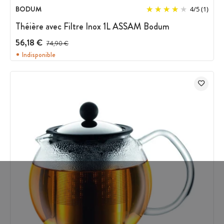
BODUM
4
/
5
(1)
Théière avec Filtre Inox 1L ASSAM Bodum
56,18 €
Prix avant réduction :
74,90 €
Indisponible