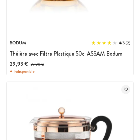
BODUM
4
/
5
(2)
Théière avec Filtre Plastique 50cl ASSAM Bodum
29,93 €
Prix avant réduction :
39,90 €
Indisponible