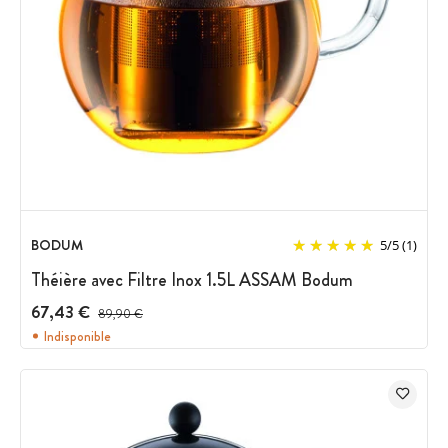
BODUM
5
/
5
(1)
Théière avec Filtre Inox 1.5L ASSAM Bodum
67,43 €
Prix avant réduction :
89,90 €
Indisponible