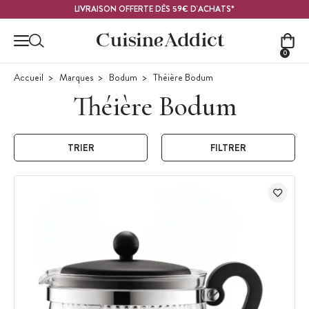
Contenu principal
LIVRAISON OFFERTE DÈS 59€ D'ACHATS*
0
Accueil
Marques
Bodum
Théière Bodum
Théière Bodum
TRIER
FILTRER