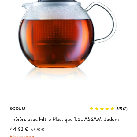
BODUM
5
/
5
(2)
Théière avec Filtre Plastique 1.5L ASSAM Bodum
44,93 €
Prix avant réduction :
59,90 €
Indisponible