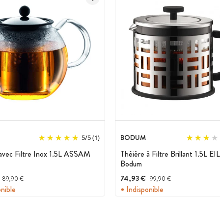
BODUM
5
/
5
(1)
avec Filtre Inox 1.5L ASSAM
Théière à Filtre Brillant 1.5L E
Bodum
Prix avant réduction :
74,93 €
Prix avant réduction :
89,90 €
99,90 €
onible
Indisponible