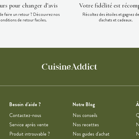
ours pour changer d’avis
Votre fidélité est récom
de faire un retour ? Découvrez nos
Récoltez des étoiles et gagnez d
onditions de retour faciles.
d'achats et cadeaux.
Besoin d'aide ?
Notre Blog
À
Contactez-nous
Nos conseils
Q
Service après vente
Nos recettes
N
Produit introuvable ?
Nos guides d'achat
N