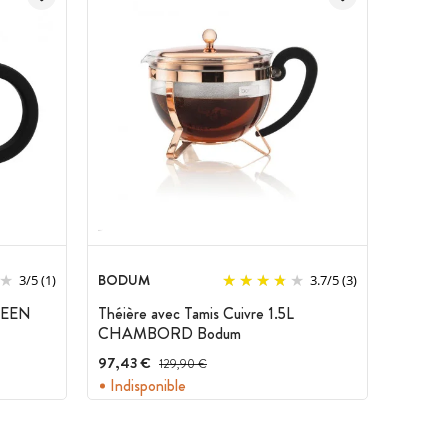
BODUM
3
/
5
(1)
3.7
/
5
(3)
ILEEN
Théière avec Tamis Cuivre 1.5L
CHAMBORD Bodum
97,43 €
Prix avant réduction :
129,90 €
Indisponible