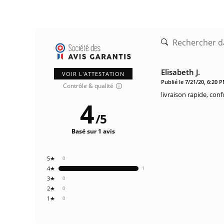
Elisabeth J.
VOIR L'ATTESTATION
Publié le 7/21/20, 6:20 
Contrôle & qualité
livraison rapide, con
4
/
5
Basé sur 1 avis
5★
0
4★
1
3★
0
2★
0
1★
0