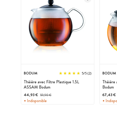
Caractéristiques de la Théière à Piston
:
Marque : Bodum
Collection : Assam
Théière et anse en verre
Couvercle et filtre en inox
Finition : brillant
Contenance : 1 litre
Théière à piston
Hauteur : 16 cm
BODUM
BODUM
5
/
5
(2)
Théière avec Filtre Plastique 1.5L
Théière 
ASSAM Bodum
Bodum
44,93 €
Prix avant réduction :
67,43 €
59,90 €
Indisponible
Indisp