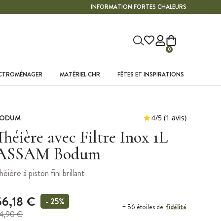
INFORMATION FORTES CHALEURS
0
ECTROMÉNAGER
MATÉRIEL CHR
FÊTES ET INSPIRATIONS
BODUM
Théière avec Filtre Inox 1L
ASSAM Bodum
héière à piston fini brillant
56,18 €
- 25%
fidélité
+ 56 étoiles de
4,90 €