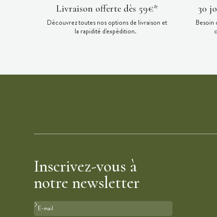
Livraison offerte dès 59€*
30 j
Découvrez toutes nos options de livraison et
Besoin 
la rapidité d'expédition.
c
Inscrivez-vous à
notre newsletter
Format : adresse@email.com