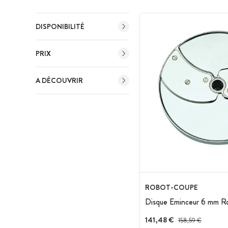
DISPONIBILITÉ
PRIX
A DÉCOUVRIR
ROBOT-COUPE
Disque Eminceur 6 mm R
141,48 €
Prix avant réduction 
158,59 €