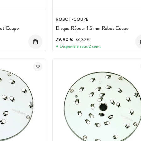
ROBOT-COUPE
bot Coupe
Disque Râpeur 1.5 mm Robot Coupe
79,90 €
Prix avant réduction :
86,89 €
Disponible sous 2 sem.