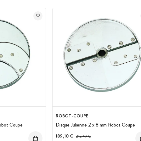
ROBOT-COUPE
obot Coupe
Disque Julienne 2 x 8 mm Robot Coupe
:
189,10 €
Prix avant réduction :
212,49 €