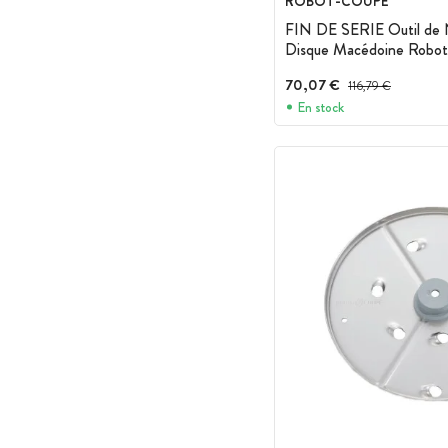
ROBOT-COUPE
FIN DE SERIE Outil de 
Disque Macédoine Robo
70,07 €
Prix avant réduction :
116,79 €
En stock