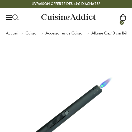
Contenu principal
LIVRAISON OFFERTE DÈS 59€ D'ACHATS*
0
Accueil
Cuisson
Accessoires de Cuisson
Allume Gaz 18 cm Ibili