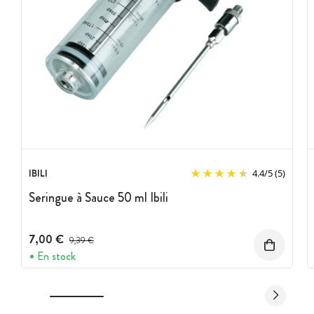
IBILI
4.4
/
5
(5)
Seringue à Sauce 50 ml Ibili
7,00 €
Prix avant réduction :
9,39 €
En stock