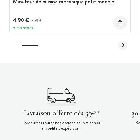
Minuteur de cuisine mécanique petit modèle
4,90 €
Prix avant réduction :
5,59 €
En stock
Livraison offerte dès 59€*
30
Découvrez toutes nos options de livraison et
Be
la rapidité d'expédition.