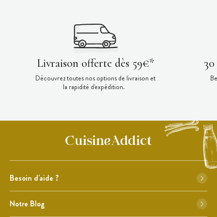
Livraison offerte dès 59€*
30
Découvrez toutes nos options de livraison et
Be
la rapidité d'expédition.
Besoin d'aide ?
Notre Blog