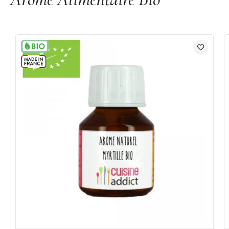
sans pesticide
Formule contrôlée et validée par Ecocert
Arôme hydrosoluble
Conditionnement : 58 ml
Compte-gouttes
Marque : Cuisineaddict
Suggestions d'utilisation : glaces, pâtisseries, yaourts...
Dosage recommandé : 5 g/kg ou 5 ml/L
Après ouverture, refermer le flacon et conserver au frais et à
l'abri de la lumière
Ne pas consommer pur : toujours mélanger à un autre
ingrédient