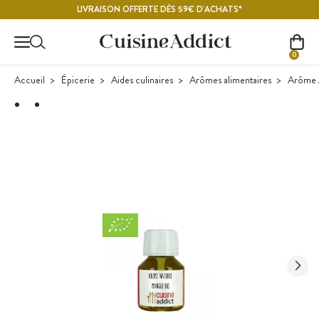
Contenu principal
LIVRAISON OFFERTE DÈS 59€ D'ACHATS*
0
Accueil
Épicerie
Aides culinaires
Arômes alimentaires
Arôme A