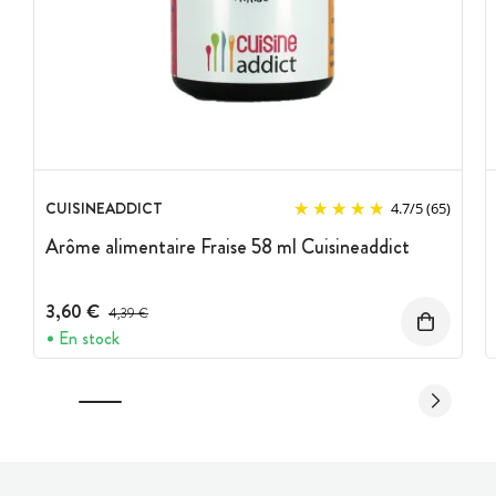
CUISINEADDICT
4.7
/
5
(65)
Arôme alimentaire Fraise 58 ml Cuisineaddict
3,60 €
Prix avant réduction :
4,39 €
En stock