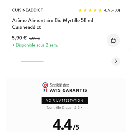
CUISINEADDICT
4.7
/
5
(30)
Arôme Alimentaire Bio Myrtille 58 ml
Cuisineaddict
5,90 €
Prix avant réduction :
6,89 €
Disponible sous 2 sem.
VOIR L'ATTESTATION
Contrôle & qualité
4.4
/
5