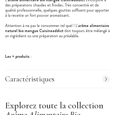
des préparations chaudes et froides. Très concentré et de
qualité professionnelle, quelques gouttes suffisent pour apporter
à la recette un fort pouvoir aromatisant.
Attention à ne pas le consommer tel quel ! L'
arôme alimentaire
naturel bio mangue Cuisineaddict
doit toujours être mélangé à
un ingrédient ou une préparation au préalable.
Les + produits :
Arôme Bio
Arôme Naturel
Caractéristiques
Compte-gouttes
Qualité professionnelle
Caractéristiques de l'Arôme Alimentaire
:
Explorez toute la collection
Goût : Mangue
Arôme Alimentaire Bio
Arôme naturel bio de Haute Qualité : matières premières