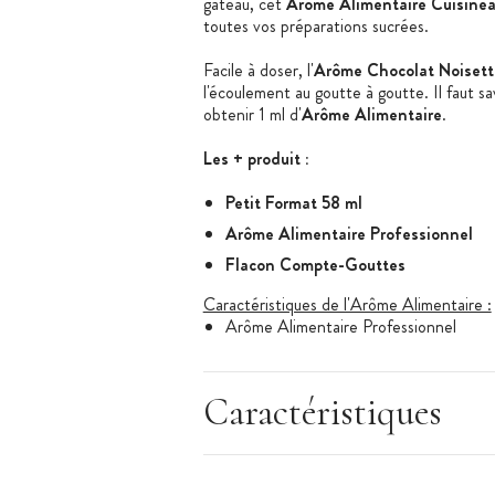
gâteau, cet
Arôme Alimentaire Cuisinea
toutes vos préparations sucrées.
Facile à doser, l'
Arôme Chocolat Noisett
l'écoulement au goutte à goutte. Il faut sa
obtenir 1 ml d'
Arôme Alimentaire
.
Les + produit :
Petit Format 58 ml
Arôme Alimentaire Professionnel
Flacon Compte-Gouttes
Caractéristiques de l'Arôme Alimentaire :
Arôme Alimentaire Professionnel
Saveur : Chocolat Noisette
Arôme Naturel : Oui
Caractéristiques
Arôme Hydrosoluble
Allergène : noisette
Conditionnement : 58 ml