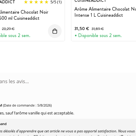
CUISINEADDICT
EADDICT
5
/
5
(1)
Arôme Alimentaire Chocolat No
imentaire Chocolat Noir
Intense 1 L Cuisineaddict
500 ml Cuisineaddict
Prix avant réduction :
31,50 €
Prix avant réduction :
23,29 €
31,89 €
ible sous 2 sem.
Disponible sous 2 sem.
PM
(Date de commande : 5/8/2026)
es, sauf l’arôme vanille qui est acceptable.
hand
 désolés d'apprendre que cet article ne vous a pas apporté satisfaction. Nous vou