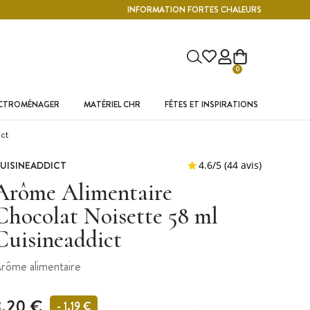
INFORMATION FORTES CHALEURS
0
ECTROMÉNAGER
MATÉRIEL CHR
FÊTES ET INSPIRATIONS
ct
UISINEADDICT
Arôme Alimentaire
Chocolat Noisette 58 ml
Cuisineaddict
rôme alimentaire
3,20 €
- 1,19 €