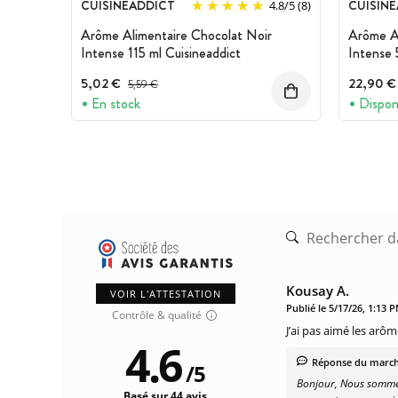
CUISINEADDICT
CUISIN
4.8
/
5
(8)
Arôme Alimentaire Chocolat Noir
Arôme Al
Intense 115 ml Cuisineaddict
Intense 
5,02 €
Prix avant réduction :
22,90 €
5,59 €
En stock
Dispon
Kousay A.
VOIR L'ATTESTATION
Publié le 5/17/26, 1:13 
Contrôle & qualité
J’ai pas aimé les arôm
4.6
Réponse du marc
/
5
Bonjour, Nous sommes
Basé sur 44 avis