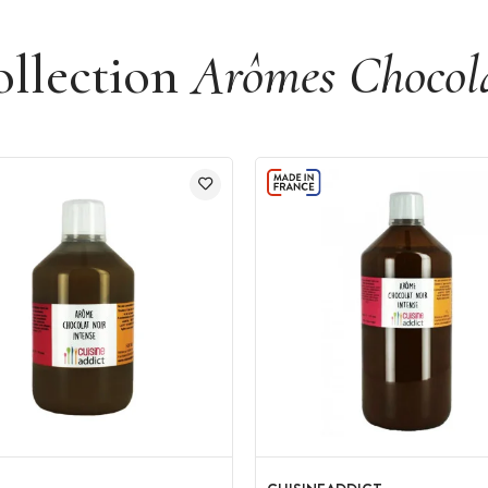
ollection
Arômes Chocol
lumière. Agiter avant emploi.