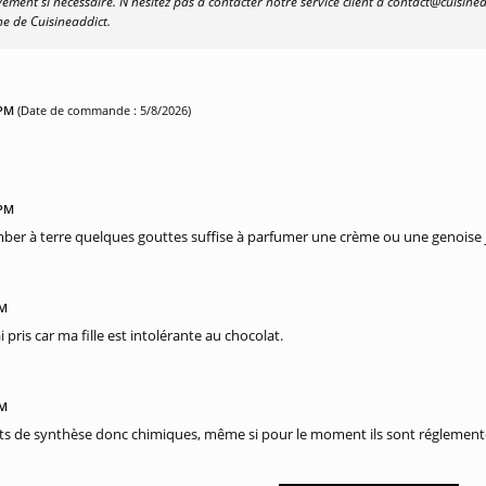
ment si nécessaire. N'hésitez pas à contacter notre service client à contact@cuisine
e de Cuisineaddict.
 PM
(Date de commande : 5/8/2026)
 PM
omber à terre quelques gouttes suffise à parfumer une crème ou une genois
PM
i pris car ma fille est intolérante au chocolat.
PM
its de synthèse donc chimiques, même si pour le moment ils sont réglement