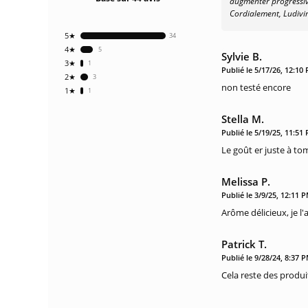
augmenter progressive
Cordialement, Ludivin
5★
34
4★
5
Sylvie B.
3★
1
Publié le 5/17/26, 12:10
2★
3
non testé encore
1★
1
Stella M.
Publié le 5/19/25, 11:51
Le goût er juste à t
Melissa P.
Publié le 3/9/25, 12:11 
Arôme délicieux, je l'a
Patrick T.
Publié le 9/28/24, 8:37 
Cela reste des produ