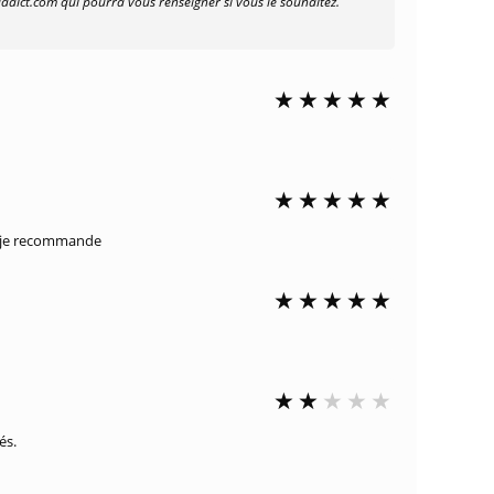
addict.com qui pourra vous renseigner si vous le souhaitez.
e je recommande
és.