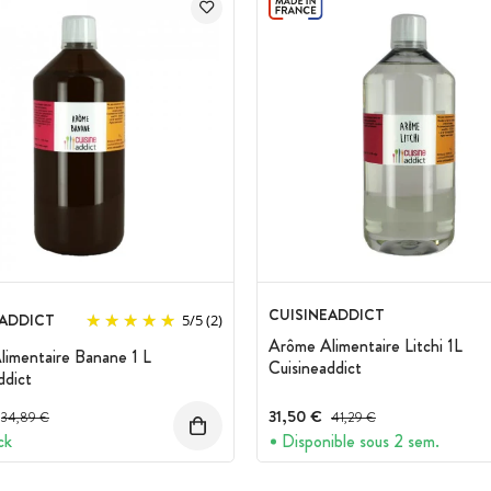
CUISINEADDICT
EADDICT
5
/
5
(2)
Arôme Alimentaire Litchi 1L
imentaire Banane 1 L
Cuisineaddict
ddict
Prix avant réduction :
31,50 €
Prix avant réduction :
34,89 €
41,29 €
ck
Disponible sous 2 sem.