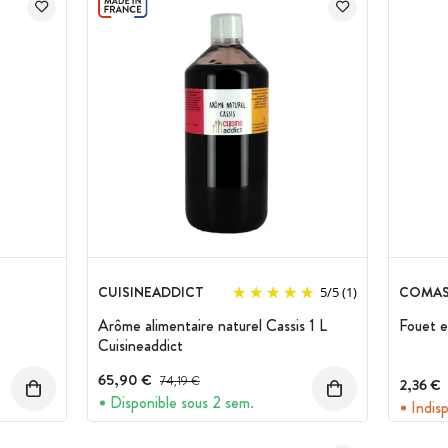
CUISINEADDICT
COMA
5
/
5
(1)
Arôme alimentaire naturel Cassis 1 L
Fouet e
Cuisineaddict
65,90 €
Prix avant réduction :
74,19 €
2,36 €
Disponible sous 2 sem.
Indis