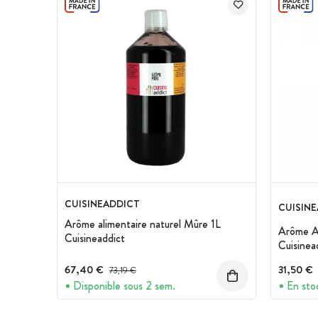
CUISINEADDICT
CUISIN
Arôme alimentaire naturel Mûre 1L
Arôme Al
Cuisineaddict
Cuisinea
67,40 €
Prix avant réduction :
31,50 €
73,19 €
Disponible sous 2 sem.
En sto