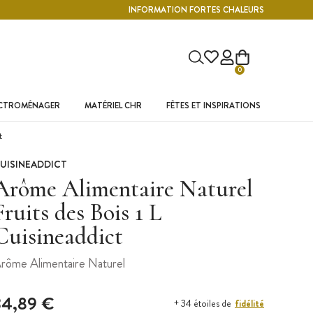
INFORMATION FORTES CHALEURS
0
ECTROMÉNAGER
MATÉRIEL CHR
FÊTES ET INSPIRATIONS
t
UISINEADDICT
Arôme Alimentaire Naturel
Fruits des Bois 1 L
Cuisineaddict
rôme Alimentaire Naturel
34,89 €
fidélité
+ 34 étoiles de