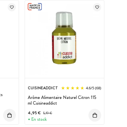
CUISINEADDICT
4.6
/
5
(68)
ts
Arôme Alimentaire Naturel Citron 115
ml Cuisineaddict
4,95 €
Prix avant réduction :
5,19 €
En stock