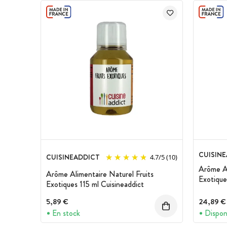
CUISIN
CUISINEADDICT
4.7
/
5
(10)
Arôme Al
Arôme Alimentaire Naturel Fruits
Exotique
Exotiques 115 ml Cuisineaddict
5,89 €
24,89 €
En stock
Dispon