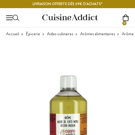
Contenu principal
LIVRAISON OFFERTE DÈS 59€ D'ACHATS*
0
Accueil
Épicerie
Aides culinaires
Arômes alimentaires
Arôme F