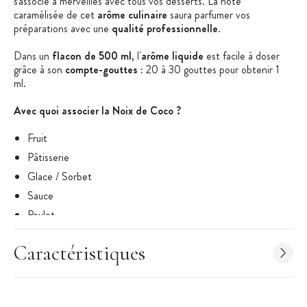
s'associe à merveilles avec tous vos desserts. La note
caramélisée de cet
arôme culinaire
saura parfumer vos
préparations avec une
qualité professionnelle
.
Dans un
flacon de 500 ml
, l'
arôme liquide
est facile à doser
grâce à son
compte-gouttes
: 20 à 30 gouttes pour obtenir 1
ml.
Avec quoi associer la Noix de Coco ?
Fruit
Pâtisserie
Glace / Sorbet
Sauce
Poulet
Yaourt
Caractéristiques
Cocktail
Féculent (Riz)
Les + produit
: