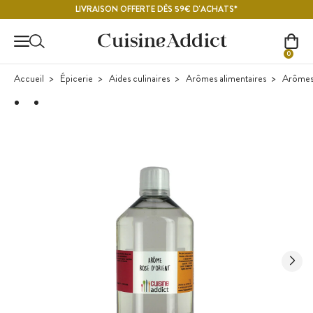
Contenu principal
LIVRAISON OFFERTE DÈS 59€ D'ACHATS*
0
Accueil
Épicerie
Aides culinaires
Arômes alimentaires
Arômes 