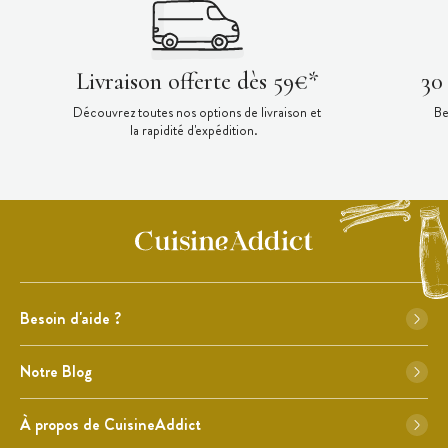
Livraison offerte dès 59€*
30
Découvrez toutes nos options de livraison et
Be
la rapidité d'expédition.
Besoin d'aide ?
Notre Blog
À propos de CuisineAddict