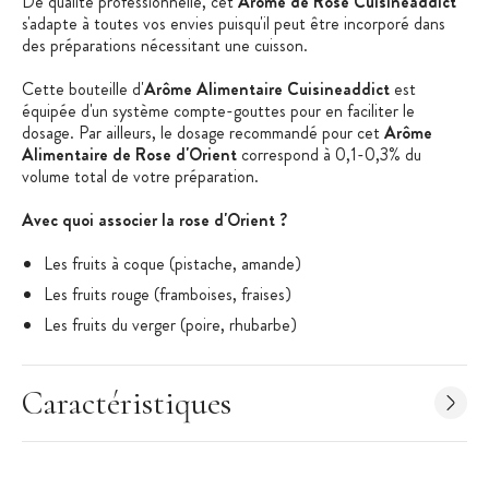
De qualité professionnelle, cet
Arôme de Rose Cuisineaddict
s'adapte à toutes vos envies puisqu'il peut être incorporé dans
des préparations nécessitant une cuisson.
Cette bouteille d'
Arôme Alimentaire Cuisineaddict
est
équipée d'un système compte-gouttes pour en faciliter le
dosage. Par ailleurs, le dosage recommandé pour cet
Arôme
Alimentaire de Rose d'Orient
correspond à 0,1-0,3% du
volume total de votre préparation.
Avec quoi associer la rose d'Orient ?
Les fruits à coque (pistache, amande)
Les fruits rouge (framboises, fraises)
Les fruits du verger (poire, rhubarbe)
Les fruits exotiques (litchi)
La semoule de blé
Caractéristiques
Les boissons (thé, cocktail)
Les produits laitiers (crème, ricotta)
Les + produit :