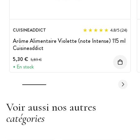
Marque :
Cuisineaddict
CUISINEADDICT
4.8
/
5
(24)
Arôme Alimentaire Violette (note Intense) 115 ml
Cuisineaddict
5,30 €
Prix avant réduction :
5,89 €
En stock
Voir aussi nos autres
catégories