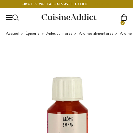
Contenu principal
MELON26
-10% DÈS 79€ D'ACHATS AVEC LE CODE
0
Accueil
Épicerie
Aides culinaires
Arômes alimentaires
Arôme a