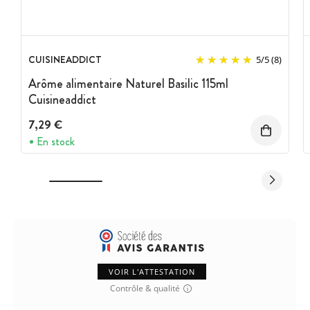
Stocker à l'abri de la chaleur et de la lumière
Agiter avant emploi
Marque :
Cuisineaddict
CUISINEADDICT
5
/
5
(8)
Arôme alimentaire Naturel Basilic 115ml
Cuisineaddict
7,29 €
En stock
VOIR L'ATTESTATION
Contrôle & qualité