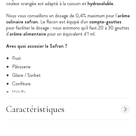
couleur orangée est adapté à la cuisson et
hydrosoluble
.
Nous vous conseillons un dosage de 0,4% maximum pour l'
arôme
culinaire safran
. Le flacon est équipé d'un
compte-gouttes
pour faciliter le dosage : nous estimons qu'il faut 20 à 30 gouttes
d'
arôme alimentaire
pour un équivalent d'1 ml.
Avec quoi associer le Safran ?
Fruit
Pâtisserie
Glace / Sorbet
Confiture
Volaille
Fromage
Caractéristiques
Cocktail
Fruits de mer
Poisson
Légume