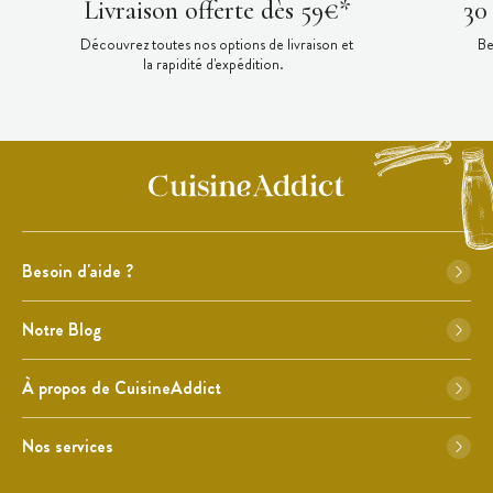
Livraison offerte dès 59€*
30
Découvrez toutes nos options de livraison et
Be
la rapidité d'expédition.
Besoin d'aide ?
Notre Blog
À propos de CuisineAddict
Nos services