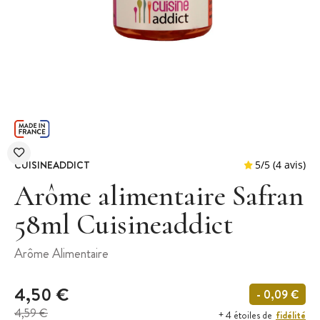
CUISINEADDICT
Arôme alimentaire Safran
58ml Cuisineaddict
5
/
5
Arôme Alimentaire
4,50 €
- 0,09 €
4,59 €
fidélité
+ 4 étoiles de