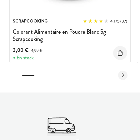
SCRAPCOOKING
4.1
/
5
(37)
Colorant Alimentaire en Poudre Blanc 5g
Scrapcooking
3,00 €
Prix avant réduction :
4,99 €
En stock