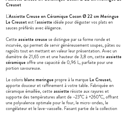
Creuset
L'
Assiette Creuse en Céramique Cocon Ø 22 cm Meringue
Le Creuset
est l'
assiette
idéale pour déguster vos plats en
sauces préférés avec élégance.
Cette
assiette creuse
se distingue par sa forme ronde et
incurvée, qui permet de servir généreusement soupes, pâtes ou
ragoûts tout en mettant en valeur leur présentation. Avec un
diamètre de 21,65 cm et une hauteur de 3,8 cm, cette
assiette
céramique
offre une capacité de 0,96 L, parfaite pour une
portion savoureuse.
Le coloris
blanc meringue
propre à la marque
Le Creuset
,
apporte douceur et raffinement à votre table. Fabriquée en
céramique émaillée, cette
assiette
résiste aux rayures et
supporte des températures allant de –23°C à +260°C, offrant
une polyvalence optimale pour le four, le micro-ondes, le
congélateur et le lave-vaisselle. Faisant partie de la collection
Cocon
, cette
assiette Le Creuset
, vendue à l’unité est aussi
pratique qu’élégante, prête à sublimer vos repas du quotidien.
Les caractéristiques de l'assiette :