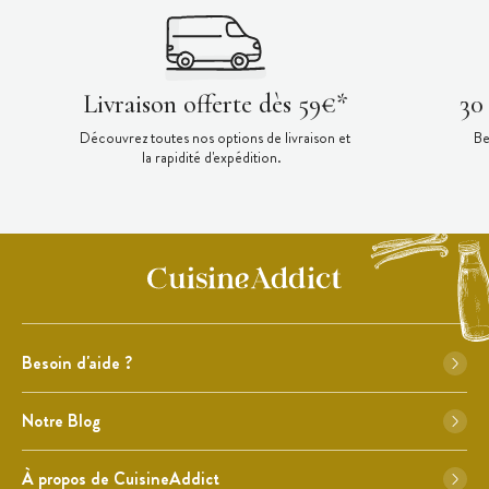
Livraison offerte dès 59€*
30
Découvrez toutes nos options de livraison et
Be
la rapidité d'expédition.
Besoin d'aide ?
Notre Blog
À propos de CuisineAddict