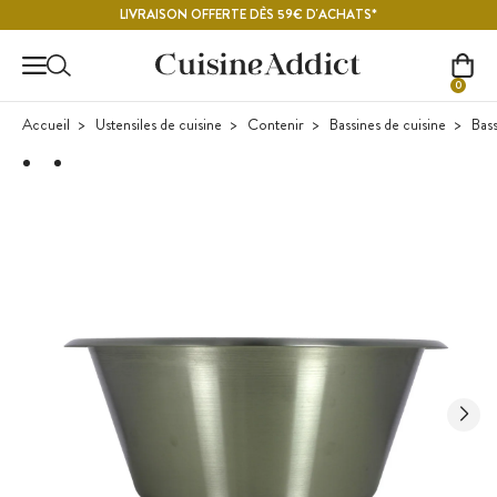
Contenu principal
LIVRAISON OFFERTE DÈS 59€ D'ACHATS*
0
Accueil
Ustensiles de cuisine
Contenir
Bassines de cuisine
Bass