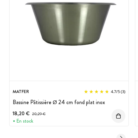
MATFER
4.7
/
5
(3)
Bassine Pâtissière Ø 24 cm fond plat inox
18,20 €
Prix avant réduction :
20,29 €
En stock