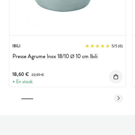
IBILI
5
/
5
(6)
Presse Agrume Inox 18/10 Ø 10 cm Ibili
18,60 €
Prix avant réduction :
22,59 €
En stock