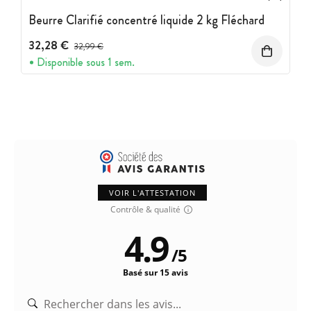
Beurre Clarifié concentré liquide 2 kg Fléchard
32,28 €
Prix avant réduction :
32,99 €
Disponible sous 1 sem.
VOIR L'ATTESTATION
Contrôle & qualité
4.9
/
5
Basé sur 15 avis