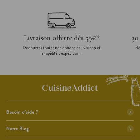
Livraison offerte dès 59€*
30
Découvrez toutes nos options de livraison et
Be
la rapidité d'expédition.
Besoin d'aide ?
Notre Blog