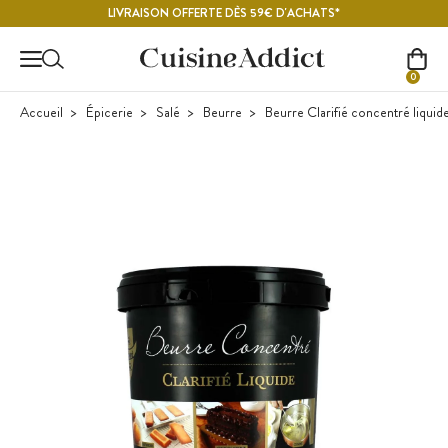
Contenu principal
LIVRAISON OFFERTE DÈS 59€ D'ACHATS*
0
Accueil
Épicerie
Salé
Beurre
Beurre Clarifié concentré liquid