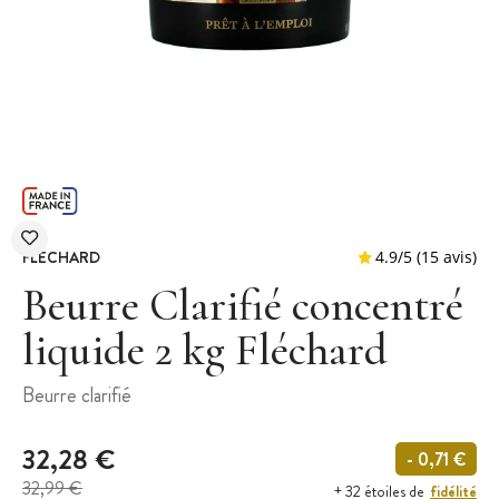
FLECHARD
Beurre Clarifié concentré
liquide 2 kg Fléchard
4.9
/
5
(
Beurre clarifié
32,28 €
- 0,71 €
32,99 €
fidélité
+ 32 étoiles de