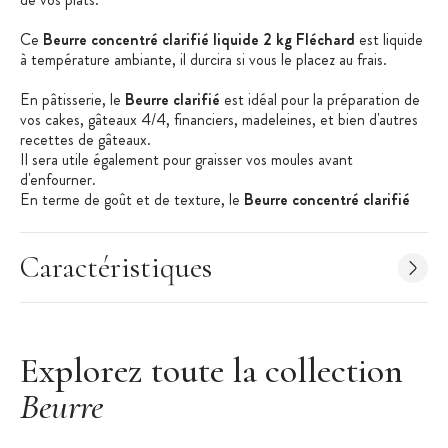
Ce
Beurre concentré clarifié liquide 2 kg Fléchard
est liquide
à température ambiante, il durcira si vous le placez au frais.
En pâtisserie, le
Beurre clarifié
est idéal pour la préparation de
vos cakes, gâteaux 4/4, financiers, madeleines, et bien d'autres
recettes de gâteaux.
Il sera utile également pour graisser vos moules avant
d'enfourner.
En terme de goût et de texture, le
Beurre concentré clarifié
liquide Fléchard
apporte du moelleux aux préparations, et
intensifié le goût de beurre dans vos gâteau et biscuits. Le fait
que le beurre clarifié fonde à des températures très
Caractéristiques
basses donne un fort arôme de beurre aux madeleines par
exemple.
Vous l'utiliserez aussi en chocolaterie. Le B
eurre clarifié
est très
utile pour donner du fondant aux ganaches, le beurre de la
Explorez toute la collection
préparation figera moins et donnera une pâte souple.
Beurre
C'est une matière grasse que vous utiliserez aussi en
cuisson. Pour vos viandes, grillades et poissons, enduisez vos