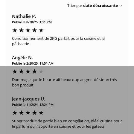
Trier par
date décroissante
Nathalie P.
Publié le 8/28/25, 1:11 PM
Conditionnement de 2KG parfait pour la cuisine et la
pâtisserie
Angèle N.
Publié le 2/20/25, 11:51 AM
Dommage que le beurre ait beaucoup augmenté sinon très
bon produit
Jean-jacques U.
Publié le 11/2/24, 12:24 PM
Super produit de garde bien en congélation, idéal cuisine pour
le parfum qu'il apporte en cuisine et pour les gâteau