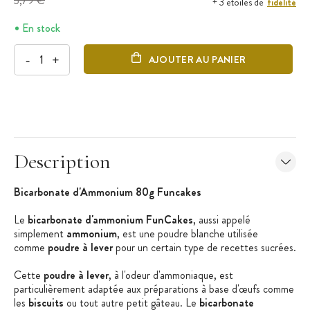
3,79 €
fidélité
+ 3 étoiles de
En stock
-
+
AJOUTER AU PANIER
Description
Bicarbonate d'Ammonium 80g Funcakes
Le
bicarbonate d'ammonium FunCakes
, aussi appelé
simplement
ammonium
, est une poudre blanche utilisée
comme
poudre à lever
pour un certain type de recettes sucrées.
Cette
poudre à lever
, à l'odeur d'ammoniaque, est
particulièrement adaptée aux préparations à base d'œufs comme
les
biscuits
ou tout autre petit gâteau. Le
bicarbonate