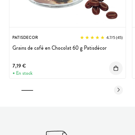
PATISDECOR
4.7
/
5
(45)
Grains de café en Chocolat 60 g Patisdécor
7,19 €
En stock