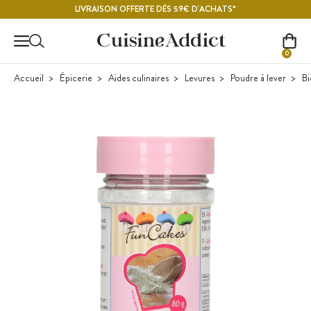
Contenu principal
LIVRAISON OFFERTE DÈS 59€ D'ACHATS*
0
Accueil
Épicerie
Aides culinaires
Levures
Poudre à lever
Bi