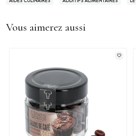
AIDES CULINAIRES
ADDITIFS ALIMENTAIRES
LE
Vous aimerez aussi