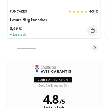
FUNCAKES
4
/
5
(1)
Levure 80g Funcakes
3,69 €
En stock
VOIR L'ATTESTATION
Contrôle & qualité
4.8
/
5
Basé sur 5 avis