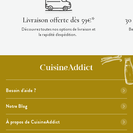
Livraison offerte dès 59€*
30
Découvrez toutes nos options de livraison et
Be
la rapidité d'expédition.
Besoin d'aide ?
Notre Blog
À propos de CuisineAddict