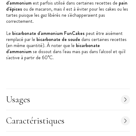
d'ammonium
est parfois utilisé dans certaines recettes de
pain
d'épices
ou de macaron, mais il est à éviter pour les cakes ou les
tartes puisque les gaz libérés ne s'échapperaient pas
correctement.
Le
bicarbonate d'ammonium FunCakes
peut être aisément
remplacé par le
bicarbonate de soude
dans certaines recettes
(en même quantité). À noter que le
bicarbonate
d'ammonium
se dissout dans l'eau mais pas dans l'alcool et qu'il
s'active à partir de 60°C.
Les + produit :
Poudre à lever
Pot refermable
Usages
Idéal pour les biscuits, pains d'épices et macarons
Caractéristiques de l'additif alimentaire
:
Caractéristiques
Bicarbonate d'Ammonium