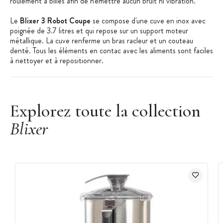
roulement à billes afin de n'émettre aucun bruit ni vibration.
Le
Blixer 3 Robot Coupe
se compose d'une cuve en inox avec
poignée de 3.7 litres et qui repose sur un support moteur
métallique. La cuve renferme un bras racleur et un couteau
denté. Tous les éléments en contac avec les aliments sont faciles
à nettoyer et à repositionner.
Les + produit :
Explorez toute la collection
Robuste
Blixer
Polyvalent
Aucune maintenance
Caractéristiques du Robot Coupe
:
Marque : Robot Coupe
Blixer 3
Hauteur : 420 mm
Longueur : 210 mm