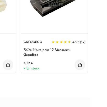
GATODECO
4.5
/
5
(17)
Boîte Noire pour 12 Macarons
Gatodéco
5,19 €
En stock