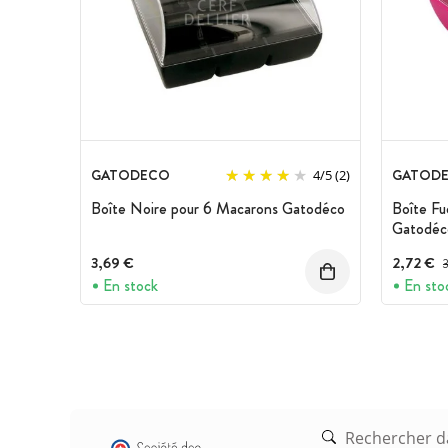
GATODECO
GATOD
4
/
5
(2)
Boîte Noire pour 6 Macarons Gatodéco
Boîte Fu
Gatodéc
3,69 €
2,72 €
P
En stock
En sto