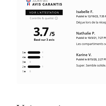
Isabelle F.
VOIR L'ATTESTATION
Publié le 12/19/23, 7:35
Contrôle & qualité
Déçue lors de la réce
3.7
/
5
Nathalie P.
Publié le 10/3/21, 7:27 
Basé sur 3 avis
Les compartiments so
5★
1
Karine V.
4★
1
Publié le 8/15/20, 2:27 
3★
0
Super. Semble solide.
2★
1
1★
0