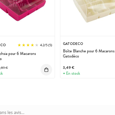
GATODECO
ECO
4.2
/
5
(5)
Boîte Blanche pour 6 Macarons
chsia pour 6 Macarons
Gatodéco
o
rix avant réduction :
3,49 €
3,89 €
ck
En stock