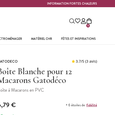
INFORMATION FORTES CHALEURS
0
ECTROMÉNAGER
MATÉRIEL CHR
FÊTES ET INSPIRATIONS
ATODECO
Boîte Blanche pour 12
Macarons Gatodéco
oîte à Macarons en PVC
6,79 €
fidélité
+ 6 étoiles de