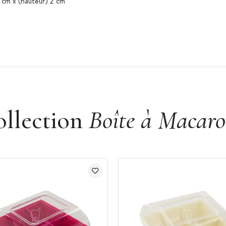
 cm x (hauteur) 2 cm
ollection
Boîte à Macar