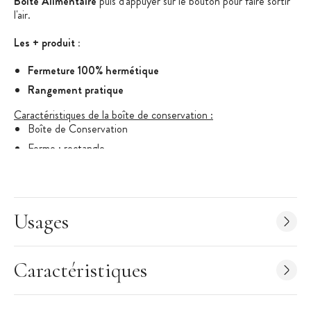
Boîte Alimentaire
puis d'appuyer sur le bouton pour faire sortir
l'air.
Les + produit :
Fermeture 100% hermétique
Rangement pratique
Caractéristiques de la boîte de conservation :
Boîte de Conservation
Forme : rectangle
Contenance : 2 L
Hauteur : 17,8 cm
Longueur : 15,6 cm
Usages
Largeur : 10,5 cm
Couleur : transparent
Boîtes empilables
Caractéristiques
Compatibilité : au micro-onde (sans couvercle) et au
réfrigérateur.