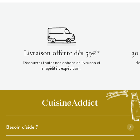
Livraison offerte dès 59€*
30
Découvrez toutes nos options de livraison et
Be
la rapidité d'expédition.
Besoin d'aide ?