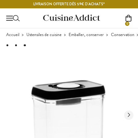
Contenu principal
LIVRAISON OFFERTE DÈS 59€ D'ACHATS*
0
Accueil
Ustensiles de cuisine
Emballer, conserver
Conservation