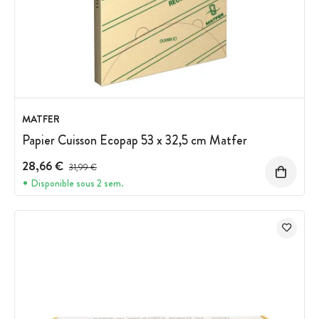
MATFER
Papier Cuisson Ecopap 53 x 32,5 cm Matfer
28,66 €
Prix avant réduction :
31,99 €
Disponible sous 2 sem.