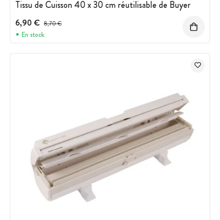
Tissu de Cuisson 40 x 30 cm réutilisable de Buyer
6,90 €
Prix avant réduction :
8,70 €
En stock