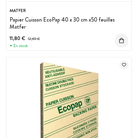
MATFER
Papier Cuisson EcoPap 40 x 30 cm x50 feuilles
Matfer
11,80 €
Prix avant réduction :
12,69 €
En stock