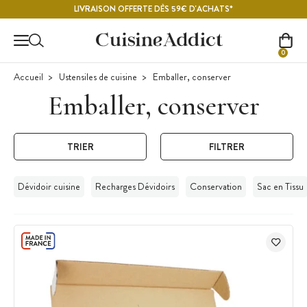
Contenu principal
LIVRAISON OFFERTE DÈS 59€ D'ACHATS*
0
Accueil
Ustensiles de cuisine
Emballer, conserver
Emballer, conserver
TRIER
FILTRER
Dévidoir cuisine
Recharges Dévidoirs
Conservation
Sac en Tissu