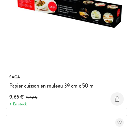
SAGA
Papier cuisson en rouleau 39 cm x 50 m
9,66 €
Prix avant réduction :
11,49 €
En stock