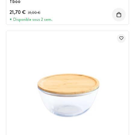
Yboo
21,70 €
Prix avant réduction :
31,00 €
Disponible sous 2 sem.