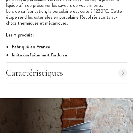
liquide afin de préserver les saveurs de vos aliments.
Lors de sa fabrication, la porcelaine est cuite à 1230°C. Cette
étape rend les ustensiles en porcelaine Revol résistants aux
chocs thermiques et mécaniques.
Les + produit
:
Fabriqué en France
Imite parfaitement l'ardoise
Ne s'effrite pas et ne se raye pas
Caractéristiques
Basalt
: Cette collection comprend des assiettes, des plateaux
et des bols pour une présentation créative. La
collection Basalt imite parfaitement l'ardoise tout en préservant
les nombreux avantages de la porcelaine. Avec ces lignes à la
fois sobres et finement travaillées, les ustensiles Basalt seront
aussi bien appréciés au restaurant que chez vous!
Revol
: La maison Revol a été fondée en 1768. Revol est une
entreprise française qui fabrique de la porcelaine culinaire.
Maître faïencer de père en fils, Revol est dirigé par la même