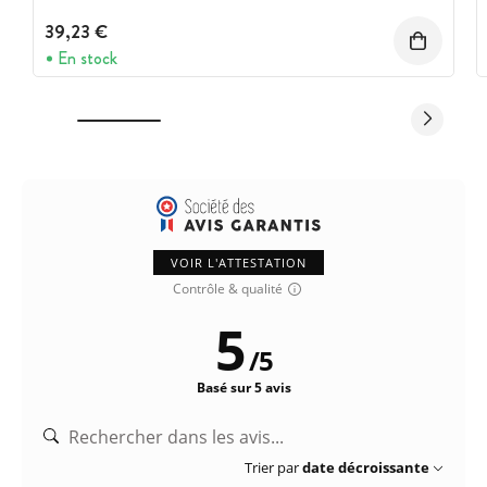
39,23 €
En stock
VOIR L'ATTESTATION
Contrôle & qualité
5
/
5
Basé sur 5 avis
Trier par
date décroissante