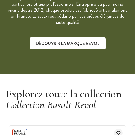
particuliers et aux professionnels. Entreprise du patrimoine
Passe au four (300°C), au micro-onde, au congélateur
vivant depuis 2012, chaque produit est fabriqué artisanalement
(-20°C)
en France. Laissez-vous séduire par ces pièces élégantes de
haute qualité.
Nettoyage facile au lave-vaisselle
Bol vendu à l'unité
Collection : Basalt
DÉCOUVRIR LA MARQUE REVOL
Marque : Revol
"C'est notre travail qui depuis plus de 200 ans transforme la
terre en porcelaine"
Découvrir la marque Revol
Explorez toute la collection
Collection Basalt Revol