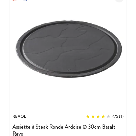
REVOL
4
/
5
(1)
Assiette à Steak Ronde Ardoise Ø 30cm Basalt
Revol