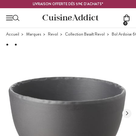
Contenu principal
LIVRAISON OFFERTE DÈS 59€ D'ACHATS*
0
Accueil
Marques
Revol
Collection Basalt Revol
Bol Ardoise 60