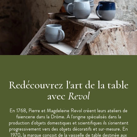
famille depuis 9 générations. Depuis l'usine de Saint-
Uze (Drôme), les articles toujours plus innovants sont créés par
des hommes et des femmes passionnés puis vendus partout dans
le monde. Les finitions de chaque pièce et les décors sont
effectuées à la main.
Caractéristiques Bol Basalt Revol
:
Contenance : 60 cl
Diamètre : 14 cm
Hauteur : 8 cm
Matériau : Porcelaine non poreuse 100% naturelle (ne
Redécouvrez l'art de la table
contient ni plomb, ni cadmium et ne présente aucun risque de
avec
Revol
migration nocive dans les aliments)
Finition brute
En 1768, Pierre et Magdeleine Revol créent leurs ateliers de
Couleur : Noir
faïencerie dans la Drôme. À l'origine spécialisés dans la
Motifs: Imitation ardoise
production d'objets domestiques et scientifiques ils s'orientent
Fabriqué en France
progressivement vers des objets décoratifs et sur-mesure. En
1970, la marque conçoit de la vaisselle de table destinée aux
Résiste aux chocs thermiques : -17°C à 300°C