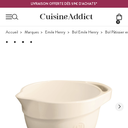
Contenu principal
LIVRAISON OFFERTE DÈS 59€ D'ACHATS*
0
Accueil
Marques
Emile Henry
Bol Emile Henry
Bol Pâtissier 