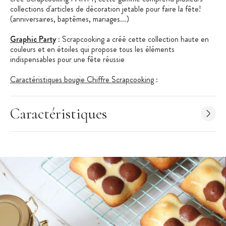
collections d'articles de décoration jetable pour faire la fête!
(anniversaires, baptêmes, mariages...)
Graphic Party
: Scrapcooking a créé cette collection haute en
couleurs et en étoiles qui propose tous les éléments
indispensables pour une fête réussie
Caractéristiques bougie Chiffre Scrapcooking
:
Hauteur: 7 cm
Numéro 8
Caractéristiques
Bougie vendue à l'unité
Motif: Etoiles
Couleurs: Rose, Violet, Orange, Bleu et Vert
Avertissement : Ce produit n'est pas un jouet. Il est destiné à
la décoration de gâteaux.
Gamme: Scrapcooking Party
Collection: Graphic Party Party
Marque: Scrapcooking