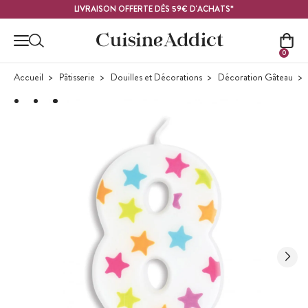
Contenu principal
LIVRAISON OFFERTE DÈS 59€ D'ACHATS*
0
Accueil
Pâtisserie
Douilles et Décorations
Décoration Gâteau