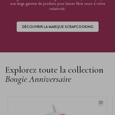
une large gamme de produits pour laisser libre cours à votre
créativité.
DÉCOUVRIR LA MARQUE SCRAPCOOKING
Découvrir la marque ScrapCooking
Explorez toute la collection
Bougie Anniversaire