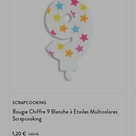
SCRAPCOOKING
Bougie Chiffre 9 Blanche à Etoiles Multicolores
Scrapcooking
1,20 €
Prix avant réduction :
1,89 €