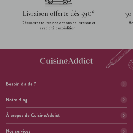
Livraison offerte dès 59€*
30
Découvrez toutes nos options de livraison et
Be
la rapidité d'expédition.
Besoin d'aide ?
Notre Blog
À propos de CuisineAddict
Nos services