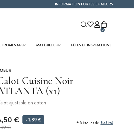
INFORMATION FORTES CHALEURS
0
ECTROMÉNAGER
MATÉRIEL CHR
FÊTES ET INSPIRATIONS
OBUR
Calot Cuisine Noir
ATLANTA (x1)
alot ajustable en coton
6,50 €
- 1,39 €
fidélité
+ 6 étoiles de
,89 €