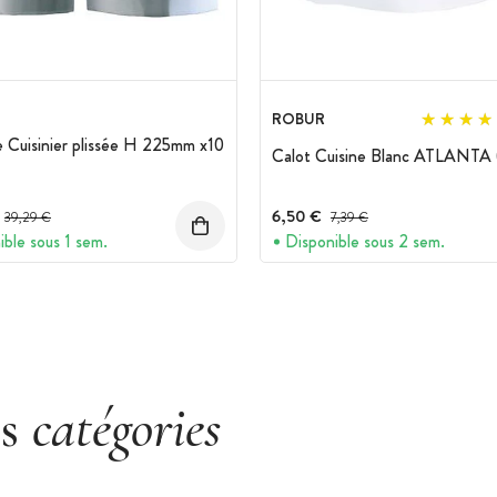
ROBUR
 Cuisinier plissée H 225mm x10
Calot Cuisine Blanc ATLANTA 
Prix avant réduction :
6,50 €
Prix avant réduction :
39,29 €
7,39 €
ible sous 1 sem.
Disponible sous 2 sem.
es
catégories