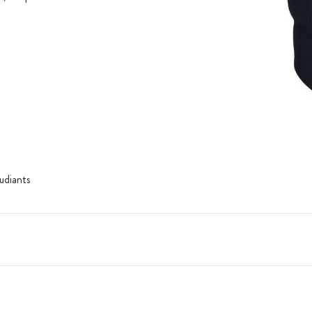
tudiants
0)
nible