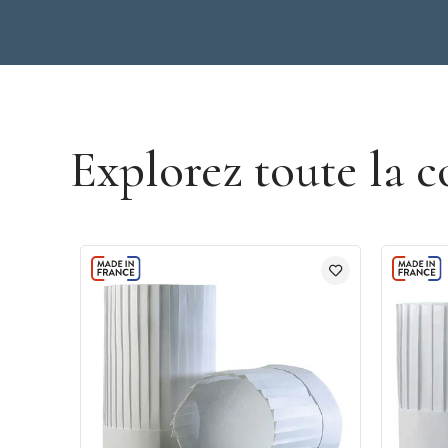
Découvrir la marque Robur
Explorez toute la c