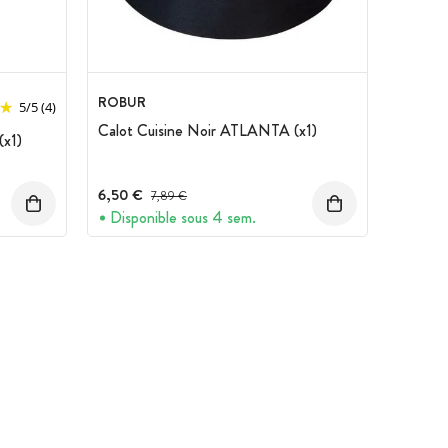
ROBUR
5
/
5
(4)
Calot Cuisine Noir ATLANTA (x1)
(x1)
6,50 €
Prix avant réduction :
7,89 €
Disponible sous 4 sem.