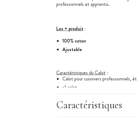
professionnels et apprentis.
Les + produit
:
100% coton
Ajustable
Caractéristiques du Calot
:
Calot pour cuisiniers professionnels, é
x1 calot
Couleur : noir
Caractéristiques
Hauteur du calot : 8 cm
Matière : 100% coton
Calot ajustable par velcro (du 54 au 6
Calot de cuisine blanc
également dispo