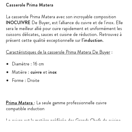
Casserole Prima Matera
La casserole Prima Matera avec son incroyable composition
INOCUIVRE
De Buyer, est l'alliance du cuivre et de l'inox. Elle
sera le meilleur allié pour cuire rapidement et uniformément les
cuissons délicates, sauces et cuisine de réduction. Retrouvez à
présent cette qualité exceptionnelle sur
l'induction
.
Caractéristiques de la casserole Prima Matera De Buyer
:
Diamètre : 16 cm
Matière :
cuivre
et
inox
Forme : Droite
Prima Matera
: La seule gamme professionnelle cuivre
compatible induction
Le cuivre est la matière préférée des Grands Chefs de cuisine,
tout simplement car il diffuse la chaleur sur le fond et les parois :