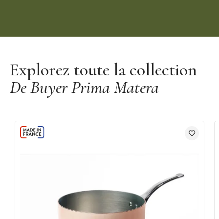
Découvrir la marque De Buyer
Explorez toute la collection
De Buyer Prima Matera