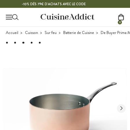
Contenu principal
MELON26
-10% DÈS 79€ D'ACHATS AVEC LE CODE
0
Accueil
Cuisson
Sur feu
Batterie de Cuisine
De Buyer Prima M