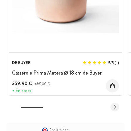
DE BUYER
5
/
5
(1)
Casserole Prima Matera Ø 18 cm de Buyer
359,90 €
Prix avant réduction :
485,00 €
En stock