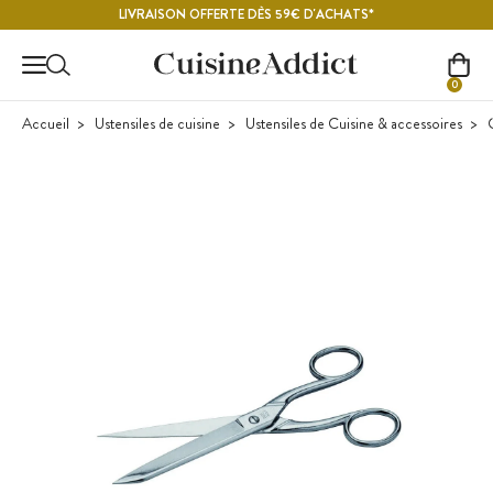
Contenu principal
LIVRAISON OFFERTE DÈS 59€ D'ACHATS*
0
Accueil
Ustensiles de cuisine
Ustensiles de Cuisine & accessoires