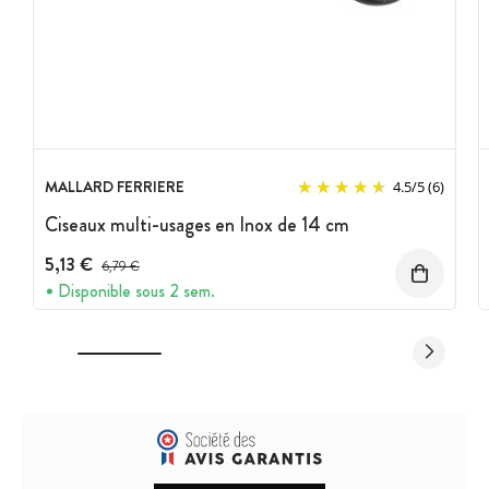
MALLARD FERRIERE
4.5
/
5
(6)
Ciseaux multi-usages en Inox de 14 cm
5,13 €
Prix avant réduction :
6,79 €
Disponible sous 2 sem.