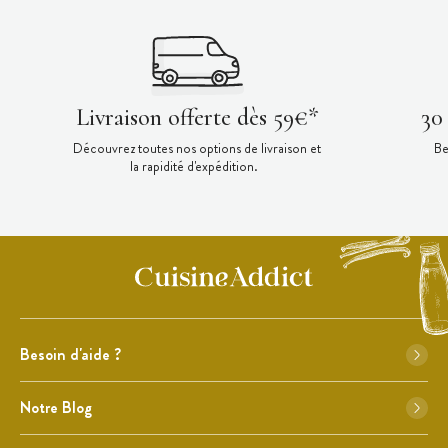
Livraison offerte dès 59€*
30
Découvrez toutes nos options de livraison et
Be
la rapidité d'expédition.
Besoin d'aide ?
Notre Blog