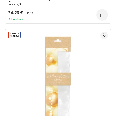
Design
24,23 €
Prix avant réduction :
28,19 €
En stock