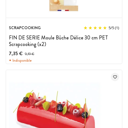
SCRAPCOOKING
5
/
5
(1)
FIN DE SERIE Moule Bûche Délice 30 cm PET
Scrapcooking (x2)
7,35 €
Prix avant réduction :
9,19 €
Indisponible