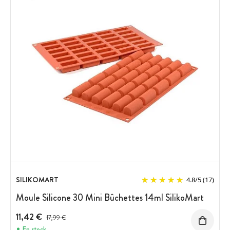
SILIKOMART
4.8
/
5
(17)
Moule Silicone 30 Mini Bûchettes 14ml SilikoMart
11,42 €
Prix avant réduction :
17,99 €
En stock