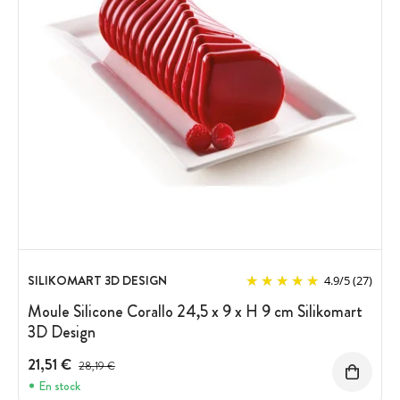
SILIKOMART 3D DESIGN
4.9
/
5
(27)
Moule Silicone Corallo 24,5 x 9 x H 9 cm Silikomart
3D Design
21,51 €
Prix avant réduction :
28,19 €
En stock