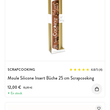
SCRAPCOOKING
4.8
/
5
(4)
Moule Silicone Insert Bûche 25 cm Scrapcooking
12,00 €
Prix avant réduction :
15,39 €
En stock