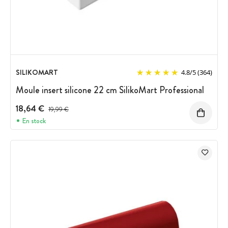
SILIKOMART
4.8
/
5
(364)
Moule insert silicone 22 cm SilikoMart Professional
18,64 €
Prix avant réduction :
19,99 €
En stock