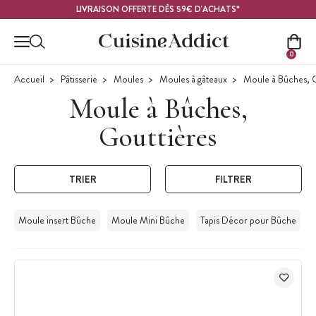
Contenu principal
LIVRAISON OFFERTE DÈS 59€ D'ACHATS*
0
Accueil
Pâtisserie
Moules
Moules à gâteaux
Moule à Bûches, G
Moule à Bûches,
Gouttières
TRIER
FILTRER
Moule insert Bûche
Moule Mini Bûche
Tapis Décor pour Bûche