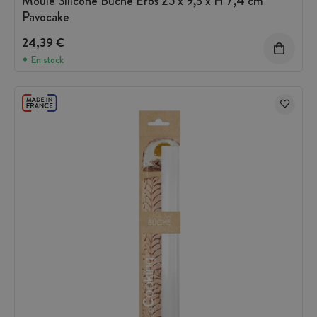
Moule Silicone Bûche Eros 25 x 9,3 x H 7,4 cm
Pavocake
24,39 €
En stock