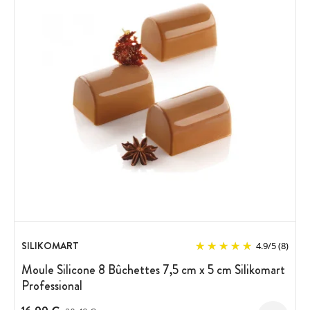
SILIKOMART
4.9
/
5
(8)
Moule Silicone 8 Bûchettes 7,5 cm x 5 cm Silikomart
Professional
Prix avant réduction :