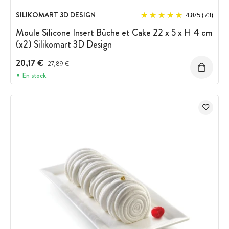
SILIKOMART 3D DESIGN
4.8
/
5
(73)
Moule Silicone Insert Bûche et Cake 22 x 5 x H 4 cm
(x2) Silikomart 3D Design
20,17 €
Prix avant réduction :
27,89 €
En stock