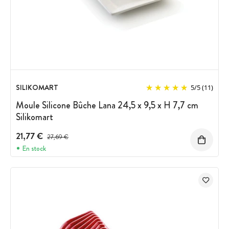
SILIKOMART
5
/
5
(11)
Moule Silicone Bûche Lana 24,5 x 9,5 x H 7,7 cm
Silikomart
21,77 €
Prix avant réduction :
27,69 €
En stock