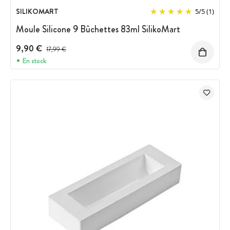
SILIKOMART
5
/
5
(1)
Moule Silicone 9 Bûchettes 83ml SilikoMart
9,90 €
Prix avant réduction :
17,99 €
En stock