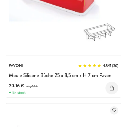
PAVONI
4.8
/
5
(30)
Moule Silicone Bûche 25 x 8,5 cm x H 7 cm Pavoni
20,16 €
Prix avant réduction :
25,29 €
En stock