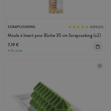
SCRAPCOOKING
4.5
/
5
(21)
Moule à Insert pour Bûche 30 cm Scrapcooking (x2)
7,19 €
En stock