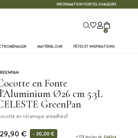
INFORMATION FORTES CHALEURS
0
ECTROMÉNAGER
MATÉRIEL CHR
FÊTES ET INSPIRATIONS
REENPAN
Cocotte en Fonte
d'Aluminium Ø26 cm 5.3L
CELESTE GreenPan
ocotte en céramique antiadhésif
129,90 €
- 30,00 €
fidélité
+ 129 étoiles de