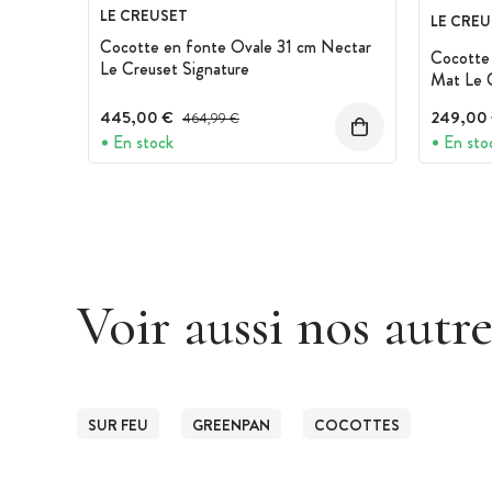
GreenPan : Première à avoir lancé sur le 
LE CREUSET
LE CREU
Thermolon, GreenPan trouve sa place aussi
Cocotte en fonte Ovale 31 cm Nectar
familiales. Le Thermolon est garanti sans
Cocotte
Le Creuset Signature
aucune fumée toxique en cas de surchauff
Mat Le C
Grâce à la technologie Magneto, les cass
les feux, y compris l'induction. Celles-ci
445,00 €
Prix avant réduction :
249,00
464,99 €
qui rendent les casseroles insensibles à di
En stock
En sto
distribuée uniformément.
Voir aussi nos autr
SUR FEU
GREENPAN
COCOTTES