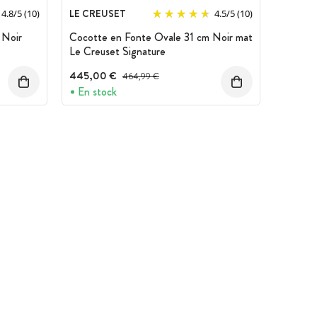
LE CREUSET
4.8
/
5
(10)
4.5
/
5
(10)
 Noir
Cocotte en Fonte Ovale 31 cm Noir mat
Le Creuset Signature
445,00 €
Prix avant réduction :
464,99 €
En stock