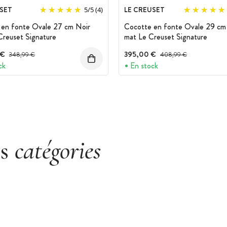
marché le revêtement en céramique sain, le
SET
LE CREUSET
5
/
5
(4)
 bien dans les cuisines professionnelles que
 PFOA, PTFE, plomb et cadmium, il ne rejette
 en fonte Ovale 27 cm Noir
Cocotte en fonte Ovale 29 cm
e.
reuset Signature
mat Le Creuset Signature
eroles GreenPan sont compatibles avec tous
 contiennent des particules ferro-magnétiques
 €
Prix avant réduction :
395,00 €
Prix avant réduction :
348,99 €
408,99 €
storsion. De cette manière, la chaleur est
ck
En stock
es
catégories