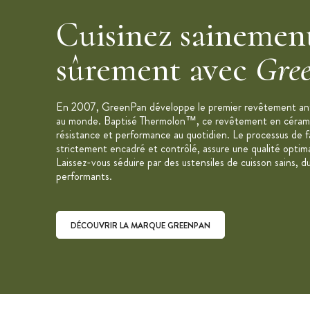
Légèreté
Revêtement anti-adhésif en diama
Cuisinez sainement
Compatible tous feux
sûrement avec
Gre
Lavable au lave-vaisselle
Caractéristiques de la Cocotte GreenPan
En 2007, GreenPan développe le premier revêtement an
Diamètre extérieur : 26 cm
au monde. Baptisé Thermolon™, ce revêtement en céramiqu
Capacité : 5.3 L
résistance et performance au quotidien. Le processus de f
strictement encadré et contrôlé, assure une qualité optim
Poids : 2.44 kg
Laissez-vous séduire par des ustensiles de cuisson sains, d
Nombre de personnes : 6 à 8
performants.
Forme : ronde
Corps en fonte d'aluminium
DÉCOUVRIR LA MARQUE GREENPAN
Poignées en fonte d'aluminium complét
Couvercle double paroi avec insert ino
Couvercle avec réflecteur de chaleur :
Technologie Magneto : résultat de cui
Découvrir la marque GreenPan
Revêtement intérieur Thermolon Infini