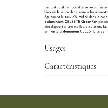
Les plats cuits en cocotte se reconnaissent
bien sûr la sauce dans laquelle les alimen
également le taux d'humidité dans la coco
d'aluminium CELESTE GreenPan
possèd
afin d'apporter une meilleure isolation, fav
en fonte d'aluminium CELESTE Green
des aliments moelleux à coeur.
Une fois le festin terminé, vous n'aurez p
Usages
cocotte en fonte d'aluminium CELEST
Thermolon Infinity Pro. Fait de céramique 
antiadhésif et résiste aux ustensiles métal
Caractéristiques
vaisselle suffit à la retrouver comme neuv
Deux maniques en silicone sont proposées
CELESTE GreenPan
, pour une manipulat
Les + produits :