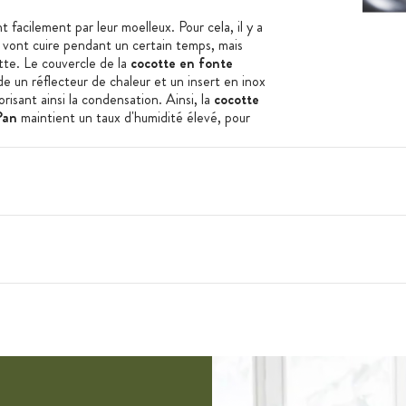
 facilement par leur moelleux. Pour cela, il y a
ts vont cuire pendant un certain temps, mais
tte. Le couvercle de la
cocotte en fonte
e un réflecteur de chaleur et un insert en inox
orisant ainsi la condensation. Ainsi, la
cocotte
Pan
maintient un taux d'humidité élevé, pour
as à vous soucier du nettoyage puisque la
E GreenPan
possède un revêtement
naturel et renforcé de diamant, il se montre
liques. Un rapide lavage à la main ou au lave-
e.
 avec la
cocotte en fonte d'aluminium
ion en toute sécurité.