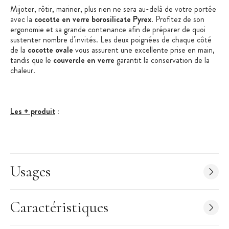
Mijoter, rôtir, mariner, plus rien ne sera au-delà de votre portée
avec la
cocotte en verre borosilicate Pyrex
. Profitez de son
ergonomie et sa grande contenance afin de préparer de quoi
sustenter nombre d'invités. Les deux poignées de chaque côté
de la
cocotte ovale
vous assurent une excellente prise en main,
tandis que le
couvercle en verre
garantit la conservation de la
chaleur.
Les + produit
:
Résiste aux chocs thermiques
Passe au lave-vaisselle
Garantie 10 ans
Usages
Origine France garantie
Caractéristiques de la Cocotte
:
Cocotte ovale
Caractéristiques
Matériau :
verre borosilicate