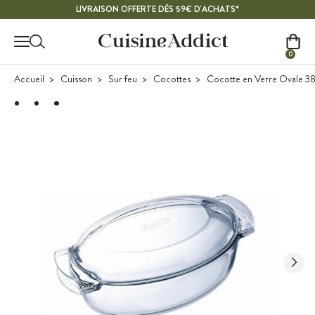
Contenu principal
LIVRAISON OFFERTE DÈS 59€ D'ACHATS*
0
Accueil
Cuisson
Sur feu
Cocottes
Cocotte en Verre Ovale 38 