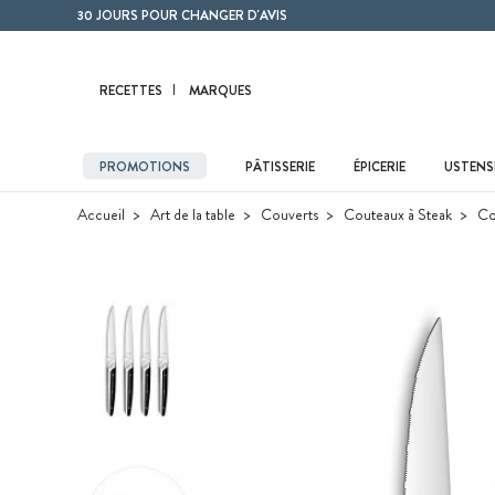
Contenu principal
30 JOURS POUR CHANGER D'AVIS
RECETTES
MARQUES
PROMOTIONS
PÂTISSERIE
ÉPICERIE
USTENSI
Accueil
Art de la table
Couverts
Couteaux à Steak
Cof