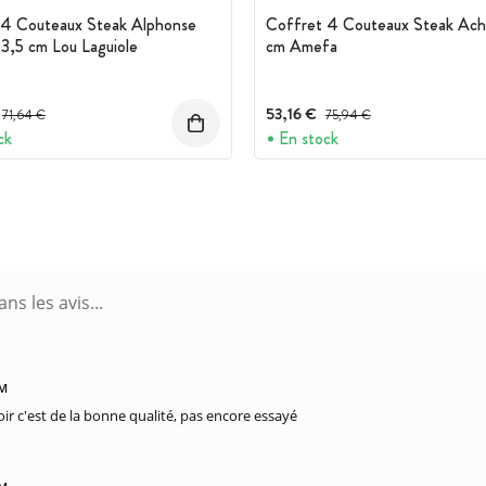
 4 Couteaux Steak Alphonse
Coffret 4 Couteaux Steak Achi
23,5 cm Lou Laguiole
cm Amefa
Prix avant réduction :
53,16 €
Prix avant réduction :
71,64 €
75,94 €
ck
En stock
PM
ir c'est de la bonne qualité, pas encore essayé