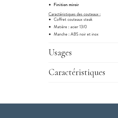
Finition miroir
Caractéristiques des couteaux :
Coffret couteaux steak
Matière : acier 13/0
Manche : ABS noir et inox
Finition : miroir
Nombre de couteaux : 4
Usages
Longueur : 23,2 cm
Longueur lame : 11 cm
Caractéristiques
Épaisseur : 2,0 mm
Dimensions du coffret : 27,5 x 16,5 x 
Poids : 800 g
Modèle : Emperor
Marque : Amefa