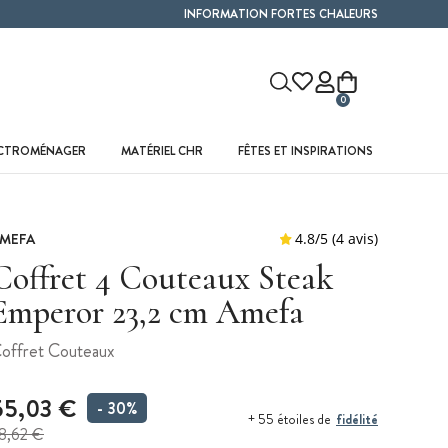
INFORMATION FORTES CHALEURS
0
ECTROMÉNAGER
MATÉRIEL CHR
FÊTES ET INSPIRATIONS
MEFA
Coffret 4 Couteaux Steak
Emperor 23,2 cm Amefa
offret Couteaux
55,03 €
- 30%
fidélité
+ 55 étoiles de
8,62 €