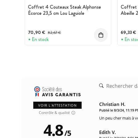
Coffret 4 Couteaux Steak Alphonse
Coffret
Écorce 23,5 cm Lou Laguiole
Abeille 
70,90 €
Prix avant réduction :
69,33 €
82,67 €
En stock
En sto
Christian H.
VOIR L'ATTESTATION
Publié le 8/3/24, 11:19 
Contrôle & qualité
Un peu cher mais à vo
4.8
/
5
Edith V.