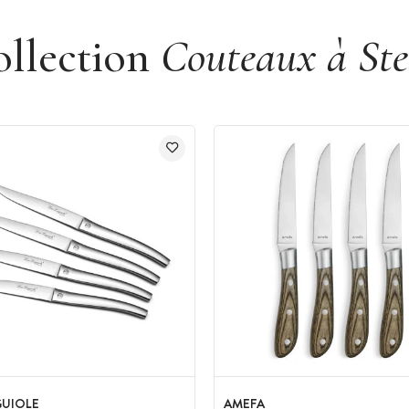
ollection
Couteaux à St
GUIOLE
AMEFA