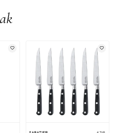
eak
SABATIER
4.7
/
5