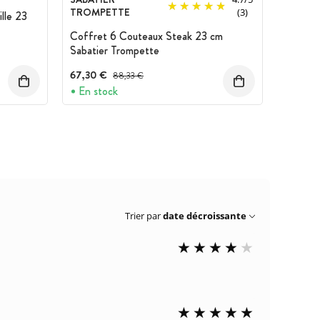
TROMPETTE
(3)
lle 23
Coffret 6 Couteaux Steak 23 cm
Sabatier Trompette
67,30 €
Prix avant réduction :
88,33 €
En stock
Trier par
date décroissante